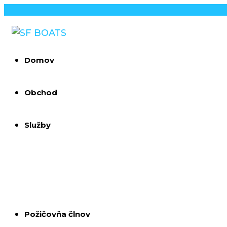
Preskočiť
na
Menu
Predaj,
SF
obsah
oprava,
BOATS
servis
Domov
člnov a
lodí
Obchod
Služby
Požičovňa člnov