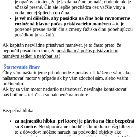
je opačný a to ten, že je jazda na člne pomalá, riadenie nie je
až také presné. Čln ale lepšie prechádza cez väčšie vlny a
voda menej špliecha do člna.
je veľmi dôležité, aby posádka na člne bola rovnomerne
rozložená hlavne počas pristávacieho manévru
– tu je
potrebné presne riadiť čln a zmeny ťažiska člnu pobehujúcou
posádkou ju sťažujú.
Ak kapitán nezvládne pristávací manéver, je to často preto, že
nepoučil posádku o tom, že
posádka má počas pristávacieho
manévru sedieť a nehýbať sa!
Štartovanie člnov
Člny vám naštartujeme pri odchode z prístavu. Ukážeme vám, ako
naštartovať motor v prípade ak by vám zdochol sám, alebo vaším
pričinením.
Ak by sa vám motor nedarilo naštartovať, neváhajte kontaktovať
náš hotline – tel. čísla sú nalepené na motore.
Bezpečná hĺbka
za najmenšiu hĺbku, pri ktorej je plavba na člne bezpečná
sú 3 metre
. Neodporúčame chodiť s člnmi do menšej hĺbky a
to z dôvodov: môžete naraziť na podvodné objekty ako