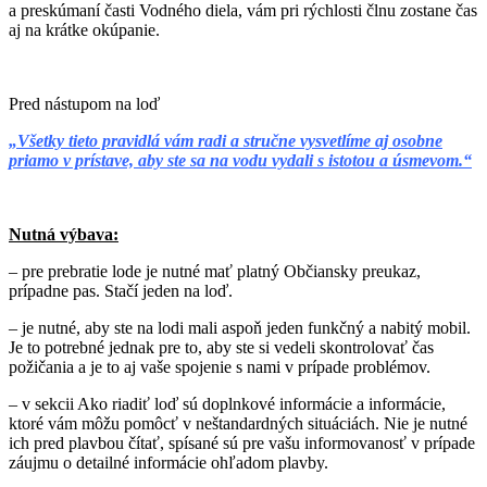
a preskúmaní časti Vodného diela, vám pri rýchlosti člnu zostane čas
aj na krátke okúpanie.
Pred nástupom na loď
„Všetky tieto pravidlá vám radi a stručne vysvetlíme aj osobne
priamo v prístave, aby ste sa na vodu vydali s istotou a úsmevom.“
Nutná výbava:
– pre prebratie lode je nutné mať platný Občiansky preukaz,
prípadne pas. Stačí jeden na loď.
– je nutné, aby ste na lodi mali aspoň jeden funkčný a nabitý mobil.
Je to potrebné jednak pre to, aby ste si vedeli skontrolovať čas
požičania a je to aj vaše spojenie s nami v prípade problémov.
– v sekcii Ako riadiť loď sú doplnkové informácie a informácie,
ktoré vám môžu pomôcť v neštandardných situáciách. Nie je nutné
ich pred plavbou čítať, spísané sú pre vašu informovanosť v prípade
záujmu o detailné informácie ohľadom plavby.