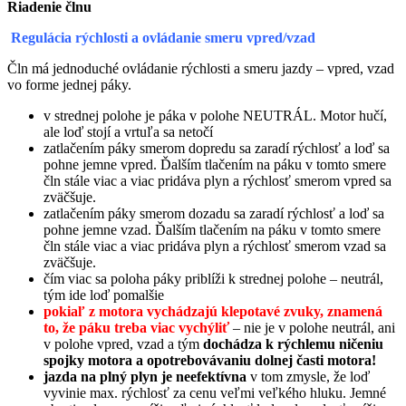
Riadenie člnu
Regulácia rýchlosti a ovládanie smeru vpred/vzad
Čln má jednoduché ovládanie rýchlosti a smeru jazdy – vpred, vzad
vo forme jednej páky.
v strednej polohe je páka v polohe NEUTRÁL. Motor hučí,
ale loď stojí a vrtuľa sa netočí
zatlačením páky smerom dopredu sa zaradí rýchlosť a loď sa
pohne jemne vpred. Ďalším tlačením na páku v tomto smere
čln stále viac a viac pridáva plyn a rýchlosť smerom vpred sa
zväčšuje.
zatlačením páky smerom dozadu sa zaradí rýchlosť a loď sa
pohne jemne vzad. Ďalším tlačením na páku v tomto smere
čln stále viac a viac pridáva plyn a rýchlosť smerom vzad sa
zväčšuje.
čím viac sa poloha páky priblíži k strednej polohe – neutrál,
tým ide loď pomalšie
pokiaľ z motora vychádzajú klepotavé zvuky, znamená
to, že páku treba viac vychýliť
– nie je v polohe neutrál, ani
v polohe vpred, vzad a tým
dochádza k rýchlemu ničeniu
spojky motora a opotrebovávaniu dolnej časti motora!
jazda na plný plyn je neefektívna
v tom zmysle, že loď
vyvinie max. rýchlosť za cenu veľmi veľkého hluku. Jemné