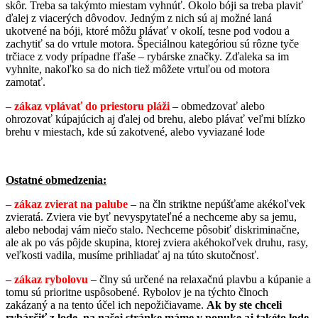
skôr. Treba sa takýmto miestam vyhnúť. Okolo bóji sa treba plaviť
ďalej z viacerých dôvodov. Jedným z nich sú aj možné laná
ukotvené na bóji, ktoré môžu plávať v okolí, tesne pod vodou a
zachytiť sa do vrtule motora. Špeciálnou kategóriou sú rôzne tyče
trčiace z vody prípadne fľaše – rybárske značky. Zďaleka sa im
vyhnite, nakoľko sa do nich tiež môžete vrtuľou od motora
zamotať.
– zákaz vplávať do priestoru pláži
– obmedzovať alebo
ohrozovať kúpajúcich aj ďalej od brehu, alebo plávať veľmi blízko
brehu v miestach, kde sú zakotvené, alebo vyviazané lode
Ostatné obmedzenia:
– zákaz zvierat na palube
– na čln striktne nepúšťame akékoľvek
zvieratá. Zviera vie byť nevyspytateľné a nechceme aby sa jemu,
alebo nebodaj vám niečo stalo. Nechceme pôsobiť diskriminačne,
ale ak po vás pôjde skupina, ktorej zviera akéhokoľvek druhu, rasy,
veľkosti vadila, musíme prihliadať aj na túto skutočnosť.
– zákaz rybolovu
– člny sú určené na relaxačnú plavbu a kúpanie a
tomu sú prioritne uspôsobené. Rybolov je na týchto člnoch
zakázaný a na tento účel ich nepožičiavame.
Ak by ste chceli
rybárčiť z lode, na našej stránke máme v ponuke aj takéto lode