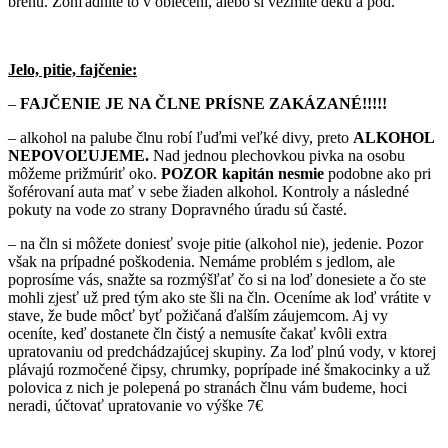
brehu. Zohľadnite to v oblečení, alebo si vezmite deku a pod.
Jelo, pitie, fajčenie:
–
FAJČENIE JE NA ČLNE PRÍSNE ZAKÁZANÉ!!!!!
– alkohol na palube člnu robí ľuďmi veľké divy, preto
ALKOHOL
NEPOVOĽUJEME.
Nad jednou plechovkou pivka na osobu
môžeme prižmúriť oko.
POZOR kapitán
nesmie
podobne ako pri
šoférovaní auta mať v sebe žiaden alkohol. Kontroly a následné
pokuty na vode zo strany Dopravného úradu sú časté.
– na čln si môžete doniesť svoje pitie (alkohol nie), jedenie. Pozor
však na prípadné poškodenia. Nemáme problém s jedlom, ale
poprosíme vás, snažte sa rozmýšľať čo si na loď donesiete a čo ste
mohli zjesť už pred tým ako ste šli na čln. Oceníme ak loď vrátite v
stave, že bude môcť byť požičaná ďalším záujemcom. Aj vy
oceníte, keď dostanete čln čistý a nemusíte čakať kvôli extra
upratovaniu od predchádzajúcej skupiny. Za loď plnú vody, v ktorej
plávajú rozmočené čipsy, chrumky, poprípade iné šmakocinky a už
polovica z nich je polepená po stranách člnu vám budeme, hoci
neradi, účtovať upratovanie vo výške 7€