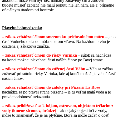
alkoholu, môže vám byť bez náhrady zabavený čln a zároveň
budete musieť zaplatiť nie malú pokutu nie len nám, ale aj prípadne
oficiálnym úradom pri kontrole.
Plavebné obmedzenia:
–
zákaz vchádzať člnom smerom ku priehradnému múru
– je to
časť Vodného diela od móla smerom vľavo. Na každom brehu je
osadená aj zákazova značka.
– zákaz vchádzať člnom do rieky Varínka
– sútok sa nachádza
na konci možnej plavebnej časti naších člnov po ľavej strane.
–
zákaz vchádzať člnom do zúženej časti Váhu
– Váh sa začína
zužovať pri sútoku rieky Varínka, kde aj končí možná plavebná časť
naších člnov.
– zákaz vchádzať člnom do zátoky pri Pizzerii La Rose
–
nachádza sa po pravej strane pizzerie – je tu veľmi malá voda a je
pravdepodobnosť uviaznutia
– zákaz približovať sa k bójam, ostrovom, objektom trčiacim z
vody (kmene stromov, hrádze)
– ak nejaký objekt trčí z vody,
môže to znamenať, že je na plytčine, ktorá sa môže začať o dosť