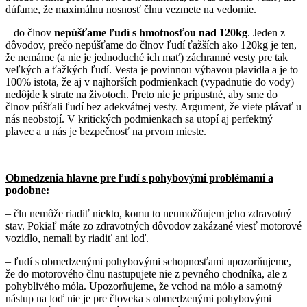
dúfame, že maximálnu nosnosť člnu vezmete na vedomie.
– do člnov
nepúšťame ľudí s hmotnosťou nad 120kg
. Jeden z
dôvodov, prečo nepúšťame do člnov ľudí ťažších ako 120kg je ten,
že nemáme (a nie je jednoduché ich mať) záchranné vesty pre tak
veľkých a ťažkých ľudí. Vesta je povinnou výbavou plavidla a je to
100% istota, že aj v najhorších podmienkach (vypadnutie do vody)
nedôjde k strate na životoch. Preto nie je prípustné, aby sme do
člnov púšťali ľudí bez adekvátnej vesty. Argument, že viete plávať u
nás neobstojí. V kritických podmienkach sa utopí aj perfektný
plavec a u nás je bezpečnosť na prvom mieste.
Obmedzenia hlavne pre ľudí s pohybovými problémami a
podobne:
– čln nemôže riadiť niekto, komu to neumožňujem jeho zdravotný
stav. Pokiaľ máte zo zdravotných dôvodov zakázané viesť motorové
vozidlo, nemali by riadiť ani loď.
– ľudí s obmedzenými pohybovými schopnosťami upozorňujeme,
že do motorového člnu nastupujete nie z pevného chodníka, ale z
pohyblivého móla. Upozorňujeme, že vchod na mólo a samotný
nástup na loď nie je pre človeka s obmedzenými pohybovými