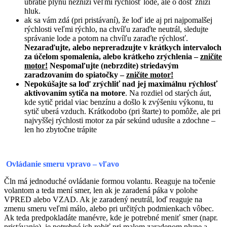
ubratie plynu nezníži veľmi rýchlosť lode, ale o dosť zníži
hluk.
ak sa vám zdá (pri pristávaní), že loď ide aj pri najpomalšej
rýchlosti veľmi rýchlo, na chvíľu zaraďte neutrál, sledujte
správanie lode a potom na chvíľu zaraďte rýchlosť.
Nezaraďujte, alebo nepreradzujte v krátkych intervaloch
za účelom spomalenia, alebo krátkeho zrýchlenia –
zničíte
motor!
Nespomaľujte (nebrzdite) striedavým
zaradzovaním do spiatočky –
zničíte motor!
Nepokúšajte sa loď zrýchliť nad jej maximálnu rýchlosť
aktivovaním sytiča na motore
. Na rozdiel od starých áut,
kde sytič pridal viac benzínu a došlo k zvýšeniu výkonu, tu
sytič uberá vzduch. Krátkodobo (pri štarte) to pomôže, ale pri
najvyššej rýchlosti motor za pár sekúnd udusíte a zdochne –
len ho zbytočne trápite
Ovládanie smeru vpravo – vľavo
Čln má jednoduché ovládanie formou volantu. Reaguje na točenie
volantom a teda mení smer, len ak je zaradená páka v polohe
VPRED alebo VZAD. Ak je zaradený neutrál, loď reaguje na
zmenu smeru veľmi málo, alebo pri určitých podmienkach vôbec.
Ak teda predpokladáte manévre, kde je potrebné meniť smer (napr.
pristávanie), je potrebné ich robiť pri malom zaradenom plyne a