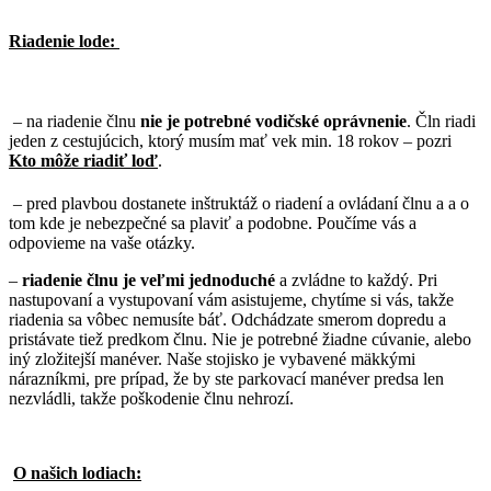
Riadenie lode:
– na riadenie člnu
nie je potrebné vodičské oprávnenie
. Čln riadi
jeden z cestujúcich, ktorý musím mať vek min. 18 rokov – pozri
Kto môže riadiť loď
.
– pred plavbou dostanete inštruktáž o riadení a ovládaní člnu a a o
tom kde je nebezpečné sa plaviť a podobne. Poučíme vás a
odpovieme na vaše otázky.
–
riadenie člnu je veľmi jednoduché
a zvládne to každý. Pri
nastupovaní a vystupovaní vám asistujeme, chytíme si vás, takže
riadenia sa vôbec nemusíte báť. Odchádzate smerom dopredu a
pristávate tiež predkom člnu. Nie je potrebné žiadne cúvanie, alebo
iný zložitejší manéver. Naše stojisko je vybavené mäkkými
nárazníkmi, pre prípad, že by ste parkovací manéver predsa len
nezvládli, takže poškodenie člnu nehrozí.
O našich lodiach: