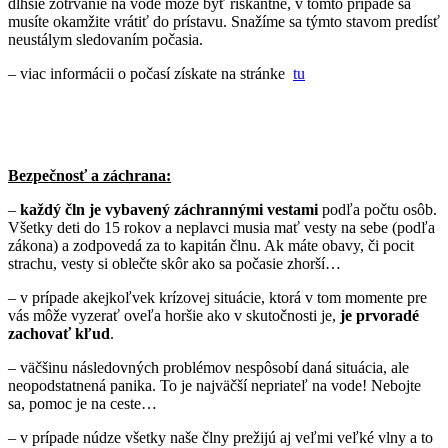
dlhšie zotrvanie na vode môže byť riskantné, v tomto prípade sa
musíte okamžite vrátiť do prístavu. Snažíme sa týmto stavom predísť
neustálym sledovaním počasia.
– viac informácii o počasí získate na stránke
tu
Bezpečnosť a záchrana:
–
každý čln je vybavený záchrannými vestami
podľa počtu osôb.
Všetky deti do 15 rokov a neplavci musia mať vesty na sebe (podľa
zákona) a zodpovedá za to kapitán člnu. Ak máte obavy, či pocit
strachu, vesty si oblečte skôr ako sa počasie zhorší…
– v prípade akejkoľvek krízovej situácie, ktorá v tom momente pre
vás môže vyzerať oveľa horšie ako v skutočnosti je,
je prvoradé
zachovať kľud
.
– väčšinu následovných problémov nespôsobí daná situácia, ale
neopodstatnená panika. To je najväčší nepriateľ na vode! Nebojte
sa, pomoc je na ceste…
– v prípade núdze všetky naše člny prežijú aj veľmi veľké vlny a to