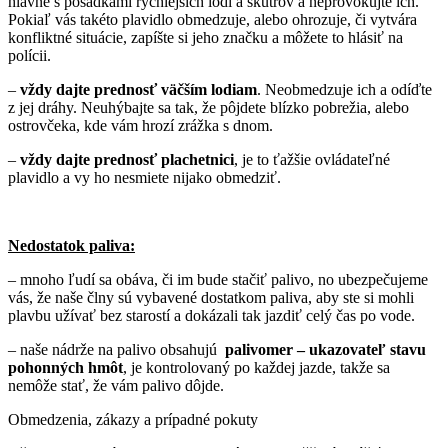
hlavne s posádkami rýchlejších lodí a skútrov a neprovokujte ich.
Pokiaľ vás takéto plavidlo obmedzuje, alebo ohrozuje, či vytvára
konfliktné situácie, zapíšte si jeho značku a môžete to hlásiť na
polícii.
–
vždy dajte prednosť väčším lodiam
. Neobmedzuje ich a odíďte
z jej dráhy. Neuhýbajte sa tak, že pôjdete blízko pobrežia, alebo
ostrovčeka, kde vám hrozí zrážka s dnom.
–
vždy dajte prednosť plachetnici
, je to ťažšie ovládateľné
plavidlo a vy ho nesmiete nijako obmedziť.
Nedostatok paliva:
– mnoho ľudí sa obáva, či im bude stačiť palivo, no ubezpečujeme
vás, že naše člny sú vybavené dostatkom paliva, aby ste si mohli
plavbu užívať bez starostí a dokázali tak jazdiť celý čas po vode.
– naše nádrže na palivo obsahujú
palivomer – ukazovateľ stavu
pohonných hmôt
, je kontrolovaný po každej jazde, takže sa
nemôže stať, že vám palivo dôjde.
Obmedzenia, zákazy a prípadné pokuty