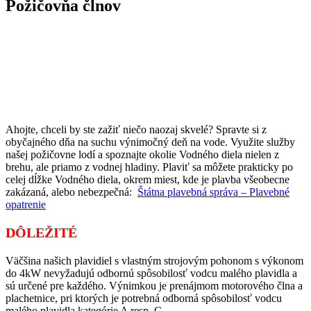
Požičovňa člnov
Ahojte, chceli by ste zažiť niečo naozaj skvelé? Spravte si z
obyčajného dňa na suchu výnimočný deň na vode. Využite služby
našej požičovne lodí a spoznajte okolie Vodného diela nielen z
brehu, ale priamo z vodnej hladiny. Plaviť sa môžete prakticky po
celej dĺžke Vodného diela, okrem miest, kde je plavba všeobecne
zakázaná, alebo nebezpečná:
Štátna plavebná správa – Plavebné
opatrenie
DÔLEŽITÉ
Väčšina našich plavidiel s vlastným strojovým pohonom s výkonom
do 4kW nevyžadujú odbornú spôsobilosť vodcu malého plavidla a
sú určené pre každého. Výnimkou je prenájmom motorového člna a
plachetnice, pri ktorých je potrebná odborná spôsobilosť vodcu
malého plavidla kategórie A resp. C.