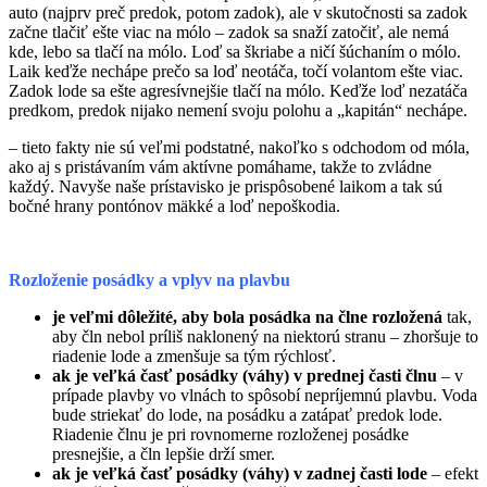
auto (najprv preč predok, potom zadok), ale v skutočnosti sa zadok
začne tlačiť ešte viac na mólo – zadok sa snaží zatočiť, ale nemá
kde, lebo sa tlačí na mólo. Loď sa škriabe a ničí šúchaním o mólo.
Laik keďže nechápe prečo sa loď neotáča, točí volantom ešte viac.
Zadok lode sa ešte agresívnejšie tlačí na mólo. Keďže loď nezatáča
predkom, predok nijako nemení svoju polohu a „kapitán“ nechápe.
– tieto fakty nie sú veľmi podstatné, nakoľko s odchodom od móla,
ako aj s pristávaním vám aktívne pomáhame, takže to zvládne
každý. Navyše naše prístavisko je prispôsobené laikom a tak sú
bočné hrany pontónov mäkké a loď nepoškodia.
Rozloženie posádky a vplyv na plavbu
je veľmi dôležité, aby bola posádka na člne rozložená
tak,
aby čln nebol príliš naklonený na niektorú stranu – zhoršuje to
riadenie lode a zmenšuje sa tým rýchlosť.
ak je veľká časť posádky (váhy) v prednej časti člnu
– v
prípade plavby vo vlnách to spôsobí nepríjemnú plavbu. Voda
bude striekať do lode, na posádku a zatápať predok lode.
Riadenie člnu je pri rovnomerne rozloženej posádke
presnejšie, a čln lepšie drží smer.
ak je veľká časť posádky (váhy) v zadnej časti lode
– efekt