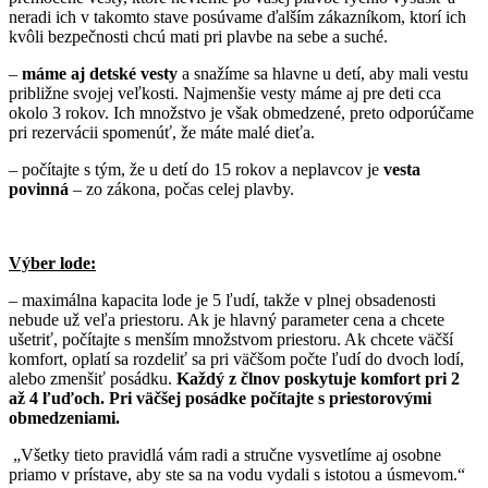
neradi ich v takomto stave posúvame ďalším zákazníkom, ktorí ich
kvôli bezpečnosti chcú mati pri plavbe na sebe a suché.
–
máme aj detské vesty
a snažíme sa hlavne u detí, aby mali vestu
približne svojej veľkosti. Najmenšie vesty máme aj pre deti cca
okolo 3 rokov. Ich množstvo je však obmedzené, preto odporúčame
pri rezervácii spomenúť, že máte malé dieťa.
– počítajte s tým, že u detí do 15 rokov a neplavcov je
vesta
povinná
– zo zákona, počas celej plavby.
Výber lode:
– maximálna kapacita lode je 5 ľudí, takže v plnej obsadenosti
nebude už veľa priestoru. Ak je hlavný parameter cena a chcete
ušetriť, počítajte s menším množstvom priestoru. Ak chcete väčší
komfort, oplatí sa rozdeliť sa pri väčšom počte ľudí do dvoch lodí,
alebo zmenšiť posádku.
Každý z člnov poskytuje komfort pri 2
až 4 ľuďoch. Pri väčšej posádke počítajte s priestorovými
obmedzeniami.
„Všetky tieto pravidlá vám radi a stručne vysvetlíme aj osobne
priamo v prístave, aby ste sa na vodu vydali s istotou a úsmevom.“