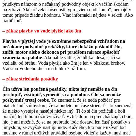
prudkým nárazom o nečakaný podvodný objekt k väčším škodám
na zdraví. Akékoľvek skúsenosti typu „viem riadiť auto“, nemajú v
tomto prípade žiadnu hodnotu. Viac informácii nájdete v sekcii: Ako
riadiť loď.
– zákaz plavby vo vode plytšej ako 3m
Plavba v plytšej vode je extrémne nebezpečná vzhľadom na
nečakané podvodné prekážky, ktoré dokážu poškodiť čln,
zničiť motor alebo dokonca pri prudšom náraze spôsobiť
zranenia na palube
. Akonáhle vidíte, že hĺbka klesá, stačí sa
vzdialiť od brehu. Voda plytšia ako 3m je len v blízkosti brehov.
Väčšina Vodného diela má hĺbku 7 až 15m.
– zákaz striedania posádky
Čln užíva len poučená posádky, nikto iný nemôže na čln
pristúpiť, vystúpiť, vymeniť sa a podobne. Čln sa nemôže
poskytnúť tretej osobe
. To znamená, že sa nedá požičať pre
piatich ľudí s úmyslom, že sa budete po čase striedať – to znemená,
že niekto vystúpi a nastúpi niekto iný. Tí čo si čln požičali a boli
pouční, len tí ho môžu využívať. Vzhľadom na predchádzajúci bod,
nie je ani možné, že sa na prebratie lode dostaví len časť posádky s
úmyslom, že zvyšok nastúpi inde. Každého, kto bude užívať loď
musíme v rámci určitých pravidiel osobne vidieť a každý musí mať