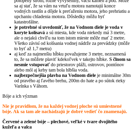
potopený strom, rôzne vyvýšeniny, väčší kameň a pod. Môže
sa aj stať, že sa vám na vrtuľu motora namotajú konce
vodných rastlín a dôjde k preťaženiu motora, jeho prehriatiu a
upchaniu chladenia motora. Dôsledky môžu byť
katastrofálne.
je potrebné si uvedomiť, že na Vodnom diele je voda v
koryte kolísavá
a sú miesta, kde voda niekedy má 3 metre,
ale o nejakú chvíľu na tom istom mieste môže mať 2 metre.
Všetko závisí od kolísania vodnej nádrže za prevádzky (môže
to byť až 1,7 metra)
aj keď za najmenšiu hĺbku považujeme 3 metre, neznamená
to, že sa môžete plaviť kdekoľvek v takejto hĺbke.
S člnom sa
nesmie vstupovať
do priestorov pláži, ostrovov, pontónov
alebo mól aj keby tam bola hlbšia voda.
najbezpečnejšia plavba na Vodnom diele
je minimálne 30m
od pravého aj ľavého brehu, 200m do hate a po sútok rieky
Varínka s Váhom.
Bóje a ich výzman
Nie je pravidlom, že na každej vodnej ploche sú umiestnené
bóje. Ak sa tam ale nachádzajú je dobré vedieť čo znamenajú.
Červené a zelené bóje – plechové, veľké v tvare dvojitého
kužeľa a valca