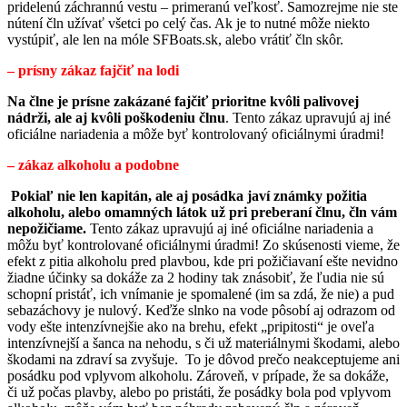
pridelenú záchrannú vestu – primeranú veľkosť. Samozrejme nie ste
nútení čln užívať všetci po celý čas. Ak je to nutné môže niekto
vystúpiť, ale len na móle SFBoats.sk, alebo vrátiť čln skôr.
– prísny zákaz fajčiť na lodi
Na člne je prísne zakázané fajčiť prioritne kvôli palivovej
nádrži, ale aj kvôli poškodeniu člnu
. Tento zákaz upravujú aj iné
oficiálne nariadenia a môže byť kontrolovaný oficiálnymi úradmi!
– zákaz alkoholu a podobne
Pokiaľ nie len kapitán, ale aj posádka javí známky požitia
alkoholu, alebo omamných látok už pri preberaní člnu, čln vám
nepožičiame.
Tento zákaz upravujú aj iné oficiálne nariadenia a
môžu byť kontrolované oficiálnymi úradmi! Zo skúsenosti vieme, že
efekt z pitia alkoholu pred plavbou, kde pri požičiavaní ešte nevidno
žiadne účinky sa dokáže za 2 hodiny tak znásobiť, že ľudia nie sú
schopní pristáť, ich vnímanie je spomalené (im sa zdá, že nie) a pud
sebazáchovy je nulový. Keďže slnko na vode pôsobí aj odrazom od
vody ešte intenzívnejšie ako na brehu, efekt „pripitosti“ je oveľa
intenzívnejší a šanca na nehodu, s či už materiálnymi škodami, alebo
škodami na zdraví sa zvyšuje. To je dôvod prečo neakceptujeme ani
posádku pod vplyvom alkoholu. Zároveň, v prípade, že sa dokáže,
či už počas plavby, alebo po pristáti, že posádky bola pod vplyvom