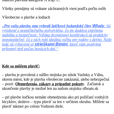
Všetky prenájmy sú vrátane záchranných viest podľa počtu osôb
Všeobecne o plavbe a lodiach
„Pre vašu plavbu sme vybrali špičkové holandské člny
Whaly
. Sú
vyrobené z nezničiteľného polyetylénu, čo im dodáva extrémnu
stabilitu a bezpečnosť. Vďaka dvojstennej konštrukcii sú prakticky
nepotopiteľné, čo z nich robí ideálnu voľbu pre rodiny s deťmi. Naše
lode sú vybavené aj
strieškami Bimini
, ktoré vám poskytnú
príjemný tieň počas horúcich dní.“
Kde sa môžem plaviť:
– plavba je povolená z nášho stojiska po sútok Varínky a Váhu,
okrem miest, kde je plavba všeobecne zakázaná, alebo nebezpečná
– pozri
Obmedzenia, zákazy a prípadné pokuty
. Začiatok a
ukončenie plavby je možné len na našom stojisku sfboats.sk
– pri plavbe loďkou nemáte obmedzenia ako pri požičaní vodných
bicyklov, skútrov – typu plaviť sa len v určitom okruhu. Môžete sa
plaviť takmer po celom Vodnom diele.