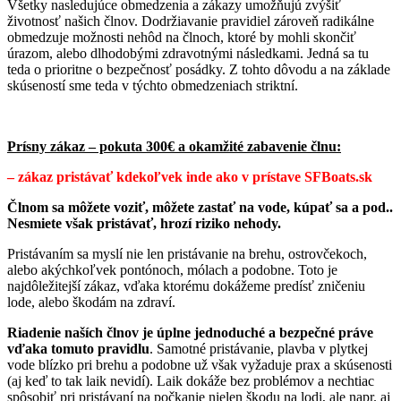
Všetky nasledujúce obmedzenia a zákazy umožňujú zvýšiť
životnosť našich člnov. Dodržiavanie pravidiel zároveň radikálne
obmedzuje možnosti nehôd na člnoch, ktoré by mohli skončiť
úrazom, alebo dlhodobými zdravotnými následkami. Jedná sa tu
teda o prioritne o bezpečnosť posádky. Z tohto dôvodu a na základe
skúseností sme teda v týchto obmedzeniach striktní.
Prísny zákaz – pokuta 300€ a okamžité zabavenie člnu:
– zákaz pristávať kdekoľvek inde ako v prístave SFBoats.sk
Člnom sa môžete voziť, môžete zastať na vode, kúpať sa a pod..
Nesmiete však pristávať, hrozí riziko nehody.
Pristávaním sa myslí nie len pristávanie na brehu, ostrovčekoch,
alebo akýchkoľvek pontónoch, mólach a podobne. Toto je
najdôležitejší zákaz, vďaka ktorému dokážeme predísť zničeniu
lode, alebo škodám na zdraví.
Riadenie naších člnov je úplne jednoduché a bezpečné práve
vďaka tomuto pravidlu
. Samotné pristávanie, plavba v plytkej
vode blízko pri brehu a podobne už však vyžaduje prax a skúsenosti
(aj keď to tak laik nevidí). Laik dokáže bez problémov a nechtiac
spôsobiť pri pristávaní na počkanie nielen škodu na lodi, ale napr. aj