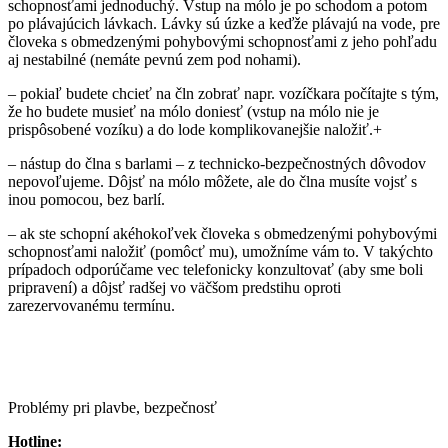
schopnosťami jednoduchý. Vstup na mólo je po schodom a potom
po plávajúcich lávkach. Lávky sú úzke a keďže plávajú na vode, pre
človeka s obmedzenými pohybovými schopnosťami z jeho pohľadu
aj nestabilné (nemáte pevnú zem pod nohami).
– pokiaľ budete chcieť na čln zobrať napr. vozíčkara počítajte s tým,
že ho budete musieť na mólo doniesť (vstup na mólo nie je
prispôsobené vozíku) a do lode komplikovanejšie naložiť.+
– nástup do člna s barlami – z technicko-bezpečnostných dôvodov
nepovoľujeme. Dôjsť na mólo môžete, ale do člna musíte vojsť s
inou pomocou, bez barlí.
– ak ste schopní akéhokoľvek človeka s obmedzenými pohybovými
schopnosťami naložiť (pomôcť mu), umožníme vám to. V takýchto
prípadoch odporúčame vec telefonicky konzultovať (aby sme boli
pripravení) a dôjsť radšej vo väčšom predstihu oproti
zarezervovanému termínu.
Problémy pri plavbe, bezpečnosť
Hotline: