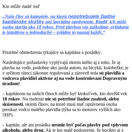
Kto môže riadiť loď
„Naše člny sú kategórie, na ktorú
nepotrebujete žiadne
kapitánske skúšky
ani špeciálne oprávnenie. Riadiť ich môže
osoba staršia ako 18 rokov. Pred plavbou vás zaškolíme, ovládanie
je intuitívne a jednoduché – zvládne to naozaj každý.“
Prioritné obmedzenia týkajúce sa kapitána a posádky:
Nasledujúce požiadavky vyplývajú okrem iného aj z toho, že aj
plavba na vode, podobne ako jazda autom, na bicykli, kolobežke, je
v určitom rámci zákonne regulovaná a zároveň teda
sú plavidlá a
vodcova plavidiel aktívne aj na vode kontrolovaní Dopravným
úradom!
– kapitánom na našich člnoch môže byť ktokoľvek, kto dovŕšil vek
18 rokov
. Na riadenie
nie sú potrebné žiadne znalosti, alebo
skúsenosti
, okrem člnov, na ktoré musí mať oprávnená osoba
preukaz vodcu malého plavidla (týka sa to motorov vyšších ako
5HP).
– kapitán, ale ani posádka
nesmie byť počas plavby pod vplyvom
alkoholu, alebo drog
. Ak je len malé podozrenie, že hocikto aj z