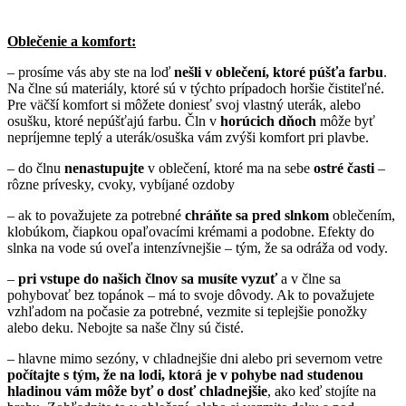
Oblečenie a komfort:
– prosíme vás aby ste na loď
nešli v oblečení, ktoré púšťa farbu
.
Na člne sú materiály, ktoré sú v týchto prípadoch horšie čistiteľné.
Pre väčší komfort si môžete doniesť svoj vlastný uterák, alebo
osušku, ktoré nepúšťajú farbu. Čln v
horúcich dňoch
môže byť
nepríjemne teplý a uterák/osuška vám zvýši komfort pri plavbe.
– do člnu
nenastupujte
v oblečení, ktoré ma na sebe
ostré časti
–
rôzne prívesky, cvoky, vybíjané ozdoby
– ak to považujete za potrebné
chráňte sa pred slnkom
oblečením,
klobúkom, čiapkou opaľovacími krémami a podobne. Efekty do
slnka na vode sú oveľa intenzívnejšie – tým, že sa odráža od vody.
–
pri vstupe do našich člnov sa musíte vyzuť
a v člne sa
pohybovať bez topánok – má to svoje dôvody. Ak to považujete
vzhľadom na počasie za potrebné, vezmite si teplejšie ponožky
alebo deku. Nebojte sa naše člny sú čisté.
– hlavne mimo sezóny, v chladnejšie dni alebo pri severnom vetre
počítajte s tým, že na lodi, ktorá je v pohybe nad studenou
hladinou vám môže byť o dosť chladnejšie
, ako keď stojíte na