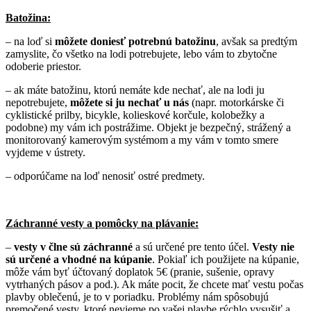
Batožina:
– na loď si
môžete doniesť potrebnú batožinu
, avšak sa predtým
zamyslite, čo všetko na lodi potrebujete, lebo vám to zbytočne
odoberie priestor.
– ak máte batožinu, ktorú nemáte kde nechať, ale na lodi ju
nepotrebujete,
môžete si ju nechať u nás
(napr. motorkárske či
cyklistické prilby, bicykle, kolieskové korčule, kolobežky a
podobne) my vám ich postrážime. Objekt je bezpečný, strážený a
monitorovaný kamerovým systémom a my vám v tomto smere
vyjdeme v ústrety.
– odporúčame na loď nenosiť ostré predmety.
Záchranné vesty a pomôcky na plávanie:
–
vesty v člne sú záchranné
a sú určené pre tento účel.
Vesty nie
sú určené a vhodné na kúpanie
. Pokiaľ ich použijete na kúpanie,
môže vám byť účtovaný doplatok 5€ (pranie, sušenie, opravy
vytrhaných pásov a pod.). Ak máte pocit, že chcete mať vestu počas
plavby oblečenú, je to v poriadku. Problémy nám spôsobujú
premočené vesty, ktoré nevieme po vašej plavbe rýchlo vysušiť a