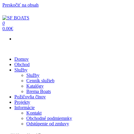
Preskočiť na obsah
0
SF BOATS
Predaj, oprava, servis člnov a lodí
0.00€
Menu
Domov
Obchod
Služby
Služby
Cenník služieb
Katalógy
Brema Boats
Požičovňa člnov
Projekty
Informácie
Kontakt
Obchodné podmiemnky
Odstúpenie od zmluvy