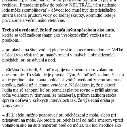
rýchlosti. Preradenie páky do polohy NEUTRÁL, vám riadenie
lode môže skomplikovať – dôvod: loď musí byť do príslušného
smeru tlačená prúdom vody od lodnej skrutky, kormidlo lode je
provizórne a veľmi málo efektívne.
Treba si uvedomiť, že loď zatáča iným spôsobom ako auto
,
keďže sa točí zadkom (napr. ako vysokozdvižný vozík) a nie
predkom.
– pri plavbe na šírej vodnej ploche si to takmer neuvedomíte. Veľké
následky to však má pri manévrovaní v malých a obmedzených
plochách, pri pristávaní a pod.
– väčšina ľudí tvrdí, že loď reaguje na zmenu smeru volantom
oneskorenie. To však nie je pravda. Tým, že loď točí zadnou časťou
a nie prednou ako u auta, pokiaľ si vodič uvedomí zmenu smeru na
predku, zadok už je jemne vytočený. Následkom je, že niektorí
ľudia nie sú schopní ísť pri pomalej plavbe rovno – príliš aktívne
točia volantom (v domnení, že nezaberá), pričom zadkom stočia
sprava-doľava v krátkych intervaloch tak, že výsledná dráha je
vlnovkovitá
– ďalší efekt možno pozorovať pri odchádzaní z móla, alebo pri
pristávaní na móle. Ak otočíte pri odcházaní od móla smerom vpred
volantom ako na aute (smerom preč od móla), tak loď neodíde ako