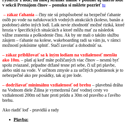
v sekcii Prenájom člnov – ponuku si môžete pozrieť
tu
– zákaz ťahania
– člny nie sú prispôsobené na bezpečné ťahanie
osôb po vode na nafukovacích vodných atrakciách (koleso, banán a
podobne) alebo iných lodí. Laik nevie zhodnotiť možné riziká, ktoré
hrozia v špecifických situáciách a ktoré môžu mať za následok
vážne zranenia a poškodenie člnu. Ak by ste mali o takúto službu
záujem – ťahanie na kolese, wakeboarding radi sa vám ju, v rámci
možností pokúsime splniť. Stačí zavolať a dohodnúť sa.
– zákaz približovať sa k iným lodiam na vzdialenosť menšiu
ako 10m.
– platí aj keď máte požičaných viac člnov – nesmú byť
spolu zviazané, prípadne držané tesne pri sebe, či už pri plavbe,
alebo státi na vode. V určitom zmysle a za určitých podmienok je to
nebezpečné ako pre posádky, tak aj pre lode.
– dodržiavať minimálnu vzdialenosť od brehu
– plavebná dráha
na Vodnom diele Žilina je vymedzená časť vodnej cesty vo
vzdialenosti 200m od hate proti prúdu a 30m od pravého a ľavého
brehu.
Ako riadiť loď - pravidlá a rady
Plavba: