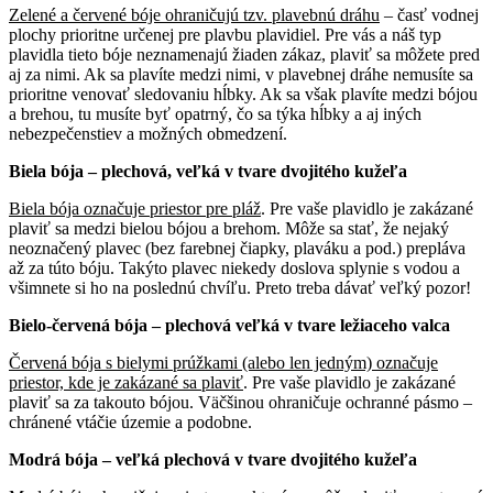
Zelené a červené bóje ohraničujú tzv. plavebnú dráhu
– časť vodnej
plochy prioritne určenej pre plavbu plavidiel. Pre vás a náš typ
plavidla tieto bóje neznamenajú žiaden zákaz, plaviť sa môžete pred
aj za nimi. Ak sa plavíte medzi nimi, v plavebnej dráhe nemusíte sa
prioritne venovať sledovaniu hĺbky. Ak sa však plavíte medzi bójou
a brehou, tu musíte byť opatrný, čo sa týka hĺbky a aj iných
nebezpečenstiev a možných obmedzení.
Biela bója – plechová, veľká v tvare dvojitého kužeľa
Biela bója označuje priestor pre pláž
. Pre vaše plavidlo je zakázané
plaviť sa medzi bielou bójou a brehom. Môže sa stať, že nejaký
neoznačený plavec (bez farebnej čiapky, plaváku a pod.) prepláva
až za túto bóju. Takýto plavec niekedy doslova splynie s vodou a
všimnete si ho na poslednú chvíľu. Preto treba dávať veľký pozor!
Bielo-červená bója – plechová veľká v tvare ležiaceho valca
Červená bója s bielymi prúžkami (alebo len jedným) označuje
priestor, kde je zakázané sa plaviť
. Pre vaše plavidlo je zakázané
plaviť sa za takouto bójou. Väčšinou ohraničuje ochranné pásmo –
chránené vtáčie územie a podobne.
Modrá bója – veľká plechová v tvare dvojitého kužeľa