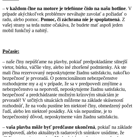
–
v každom člne na motore je telefónne číslo na našu hotline
. V
prípade akýchkoľvek problémov neváhajte zavolať a požiadať o
radu, alebo pomoc.
Pomoc, či záchrana nie je spoplatnená
. Z
vašej strany sa teda nutne očakáva, že budete mať aspoň jeden
mobil funkčný a nabitý.
Počasie:
– naše člny nepúšťame na plavby, pokiaľ predpokladáme silnejší
vietor, búrku, väčšie vlny, alebo iné zhoršené podmienky. Ak ste
mali člna rezervovaný neposkytujeme žiadnu satisfakciu, nakoľko
bezpečnosť je prvoradá. O potencionálnom nebezpečenstve
rozhodujeme my a aj v prípade, že sa v predpovedi zmýlime a
nebezpečenstvo sa nepotvrdí, neposkytujeme žiadnu satisfakciu,
bezpečnosť a predchádzanie možným krízovým situáciám je
prvoradé! V určitých situáciách môžeme na základe skúseností
rozhodnúť, že na vodu pustíme len niektoré člny, obmedzený počet
ľudí, alebo len niektoré posádky. Ak vás nepustíme, je to
bezpečnostný dôvod, neposkytneme vám žiadnu satisfakciu.
–
vaša plavba môže byť predčasne ukončená
, pokiaľ na základe
predpovedí, alebo aktuálnych radarových snímkov usúdime, že