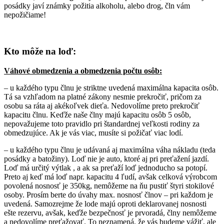
posádky javí známky požitia alkoholu, alebo drog, čln vám
nepožičiame!
Kto môže na loď:
Váhové obmedzenia a obmedzenia počtu osôb:
– u každého typu člnu je striktne uvedená maximálna kapacita osôb.
Tá sa vzhľadom na platné zákony nesmie prekročiť, pričom za
osobu sa ráta aj akékoľvek dieťa. Nedovolíme preto prekročiť
kapacitu člnu. Keďže naše člny majú kapacitu osôb 5 osôb,
nepovažujeme toto pravidlo pri štandardnej veľkosti rodiny za
obmedzujúce. Ak je vás viac, musíte si požičať viac lodí.
– u každého typu člnu je udávaná aj maximálna váha nákladu (teda
posádky a batožiny). Loď nie je auto, ktoré aj pri preťažení jazdí.
Loď má určitý výtlak , a ak sa preťaží loď jednoducho sa potopí.
Preto aj keď má loď napr. kapacitu 4 ľudí, avšak celková výrobcom
povolená nosnosť je 350kg, nemôžeme na ňu pustiť štyri stokilové
osoby. Prosím berte do úvahy max. nosnosť člnov – pri každom je
uvedená. Samozrejme že lode majú oproti deklarovanej nosnosti
ešte rezervu, avšak, keďže bezpečnosť je prvoradá, člny nemôžeme
a nedovolíme preťažovať. To neznamená, že vás budeme vážiť, ale