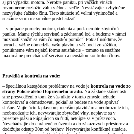
aj pri výpadku motora. Nerobte paniku, pri väčších vlnách
rovnomerne rozložte váhu v člne a seďte. Nevstávajte a zbytočne
nezvyšujte ťažisko člnu. Tieto situácie sú veľmi výnimočné a
snažíme sa im maximálne predchádzať.
– v prípade poruchy motora, riadenia a pod. nerobte zbytočnú
paniku. Máme rýchlu servisnú a záchrannú loď a budeme v rámci
možností snažiť sa vám čo najskôr pomôcť. Pokiaľ usúdime, že
porucha vážne obmedzila vašu plavbu a váš pocit zo zážitku,
ponúkneme vám nejakú formu satisfakcie – tomuto sa snažíme
maximálne predchádzať servisom a neustálou kontrolou člnov.
Pravidlá a kontrola na vode:
– špeciálnou kategóriou problémov na vode je
kontrola na vode zo
strany Polície alebo Dopravného úradu
. Na základe skúsenosti
sme presvedčení o tom, že vás nikto v tomto zmysle nebude
kontrolovať a obmedzovať, pokiaľ sa budete na vode správať
slušne. Majte úctu k plavcom, menším plavidlám a neohrozujte ich,
neobmedzujte ich, nevytvárajte zbytočné vlny, neplavte sa v
priestore pláži a kúpajúcich sa ľudí, nekúpte sa v prístavoch.
Nevchádzajte do chráneného územia a do zákazových priestorov a
dodržujte odstup 30m od brehov. Nevytvárajte konfliktné situácie,