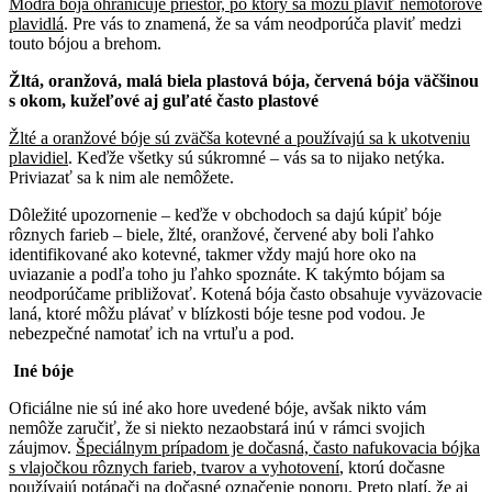
Modrá bója ohraničuje priestor, po ktorý sa môžu plaviť nemotorové
plavidlá
. Pre vás to znamená, že sa vám neodporúča plaviť medzi
touto bójou a brehom.
Žltá, oranžová, malá biela plastová bója, červená bója väčšinou
s okom, kužeľové aj guľaté často plastové
Žlté a oranžové bóje sú zväčša kotevné a používajú sa k ukotveniu
plavidiel
. Keďže všetky sú súkromné – vás sa to nijako netýka.
Priviazať sa k nim ale nemôžete.
Dôležité upozornenie – keďže v obchodoch sa dajú kúpiť bóje
rôznych farieb – biele, žlté, oranžové, červené aby boli ľahko
identifikované ako kotevné, takmer vždy majú hore oko na
uviazanie a podľa toho ju ľahko spoznáte. K takýmto bójam sa
neodporúčame približovať. Kotená bója často obsahuje vyväzovacie
laná, ktoré môžu plávať v blízkosti bóje tesne pod vodou. Je
nebezpečné namotať ich na vrtuľu a pod.
Iné bóje
Oficiálne nie sú iné ako hore uvedené bóje, avšak nikto vám
nemôže zaručiť, že si niekto nezaobstará inú v rámci svojich
záujmov.
Špeciálnym prípadom je dočasná, často nafukovacia bójka
s vlajočkou rôznych farieb, tvarov a vyhotovení
, ktorú dočasne
používajú potápači na dočasné označenie ponoru. Preto platí, že aj