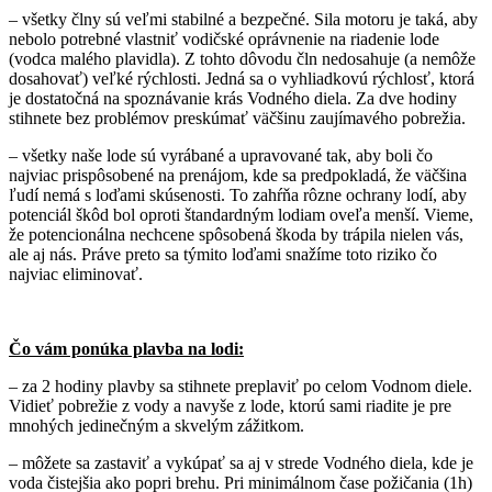
– všetky člny sú veľmi stabilné a bezpečné. Sila motoru je taká, aby
nebolo potrebné vlastniť vodičské oprávnenie na riadenie lode
(vodca malého plavidla). Z tohto dôvodu čln nedosahuje (a nemôže
dosahovať) veľké rýchlosti. Jedná sa o vyhliadkovú rýchlosť, ktorá
je dostatočná na spoznávanie krás Vodného diela. Za dve hodiny
stihnete bez problémov preskúmať väčšinu zaujímavého pobrežia.
– všetky naše lode sú vyrábané a upravované tak, aby boli čo
najviac prispôsobené na prenájom, kde sa predpokladá, že väčšina
ľudí nemá s loďami skúsenosti. To zahŕňa rôzne ochrany lodí, aby
potenciál škôd bol oproti štandardným lodiam oveľa menší. Vieme,
že potencionálna nechcene spôsobená škoda by trápila nielen vás,
ale aj nás. Práve preto sa týmito loďami snažíme toto riziko čo
najviac eliminovať.
Čo vám ponúka plavba na lodi:
– za 2 hodiny plavby sa stihnete preplaviť po celom Vodnom diele.
Vidieť pobrežie z vody a navyše z lode, ktorú sami riadite je pre
mnohých jedinečným a skvelým zážitkom.
– môžete sa zastaviť a vykúpať sa aj v strede Vodného diela, kde je
voda čistejšia ako popri brehu. Pri minimálnom čase požičania (1h)