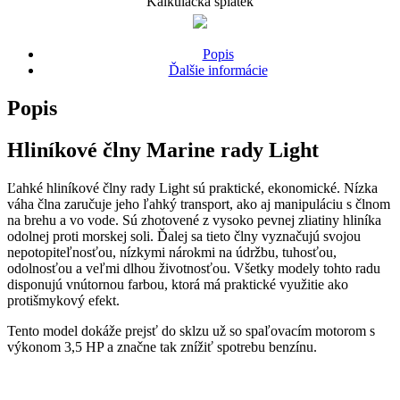
Kalkulačka splátek
Popis
Ďalšie informácie
Popis
Hliníkové člny Marine rady Light
Ľahké hliníkové člny rady Light sú praktické, ekonomické. Nízka
váha člna zaručuje jeho ľahký transport, ako aj manipuláciu s člnom
na brehu a vo vode. Sú zhotovené z vysoko pevnej zliatiny hliníka
odolnej proti morskej soli. Ďalej sa tieto člny vyznačujú svojou
nepotopiteľnosťou, nízkymi nárokmi na údržbu, tuhosťou,
odolnosťou a veľmi dlhou životnosťou. Všetky modely tohto radu
disponujú vnútornou farbou, ktorá má praktické využitie ako
protišmykový efekt.
Tento model dokáže prejsť do sklzu už so spaľovacím motorom s
výkonom 3,5 HP a značne tak znížiť spotrebu benzínu.