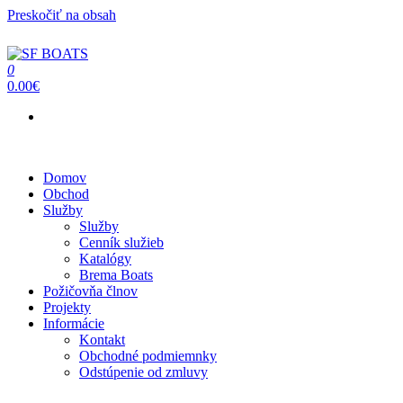
Preskočiť na obsah
0
SF BOATS
Predaj, oprava, servis člnov a lodí
0.00€
Menu
Domov
Obchod
Služby
Služby
Cenník služieb
Katalógy
Brema Boats
Požičovňa člnov
Projekty
Informácie
Kontakt
Obchodné podmiemnky
Odstúpenie od zmluvy