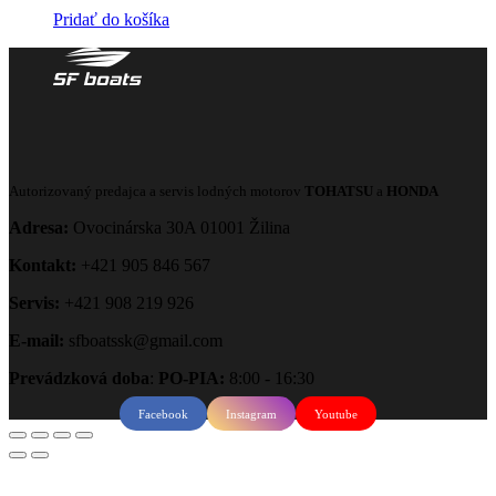
Pridať do košíka
Autorizovaný predajca a servis lodných motorov
TOHATSU
a
HONDA
Adresa:
Ovocinárska 30A 01001 Žilina
Kontakt:
+421 905 846 567
Servis:
+421 908 219 926
E-mail:
sfboatssk@gmail.com
Prevádzková doba
:
PO-PIA:
8:00 - 16:30
Facebook
Instagram
Youtube