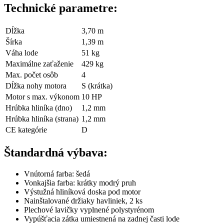
Technické parametre:
Dĺžka
3,70 m
Šírka
1,39 m
Váha lode
51 kg
Maximálne zaťaženie
429 kg
Max. počet osôb
4
Dĺžka nohy motora
S (krátka)
Motor s max. výkonom
10 HP
Hrúbka hliníka (dno)
1,2 mm
Hrúbka hliníka (strana)
1,2 mm
CE kategórie
D
Štandardná výbava:
Vnútorná farba: šedá
Vonkajšia farba: krátky modrý pruh
Výstužná hliníková doska pod motor
Nainštalované držiaky havliniek, 2 ks
Plechové lavičky vyplnené polystyrénom
Vypúšťacia zátka umiestnená na zadnej časti lode