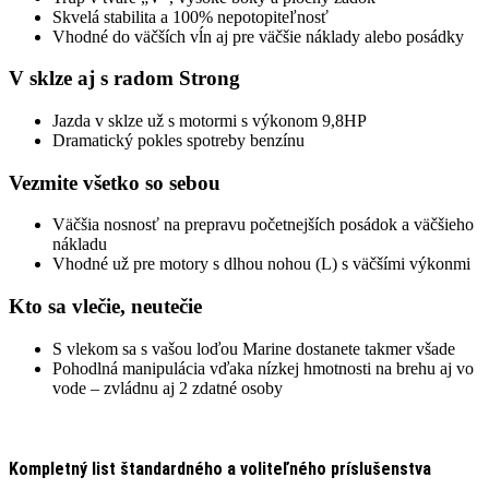
Skvelá stabilita a 100% nepotopiteľnosť
Vhodné do väčších vĺn aj pre väčšie náklady alebo posádky
V sklze aj s radom Strong
Jazda v sklze už s motormi s výkonom 9,8HP
Dramatický pokles spotreby benzínu
Vezmite všetko so sebou
Väčšia nosnosť na prepravu početnejších posádok a väčšieho
nákladu
Vhodné už pre motory s dlhou nohou (L) s väčšími výkonmi
Kto sa vlečie, neutečie
S vlekom sa s vašou loďou Marine dostanete takmer všade
Pohodlná manipulácia vďaka nízkej hmotnosti na brehu aj vo
vode – zvládnu aj 2 zdatné osoby
Kompletný list štandardného a voliteľného príslušenstva