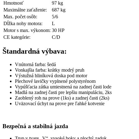
Hmotnosť
97 kg
Maximálne zaťaženie:
687 kg
Max. počet osôb:
5/6
Dĺžka nohy motora:
L
Motor s max. výkonom:
30 HP
CE kategórie:
C/D
Štandardná výbava:
Vnútorná farba: šedá
Vonkajšia farba: krátky modrý pruh
Výstužná hliníková doska pod motor
Plechové lavičky vyplnené polystyrénom
Vypúšťacia zátka umiestnená na zadnej časti lode
Madlá na zadnej časti pre lepšiu manipuláciu, 2ks
Zaoblený roh na prove (1ks) a zadnej časti (2ks)
Uväzovací úchyt na prove pre ľahké kotvenie
Bezpečná a stabilná jazda
Trup v tvare „V“, vysoké boky a plochý zadok