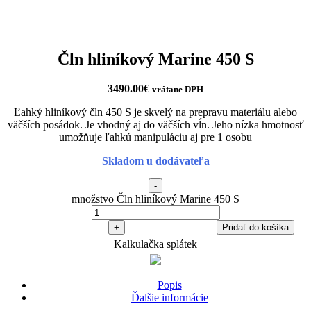
Čln hliníkový Marine 450 S
3490.00
€
vrátane DPH
Ľahký hliníkový čln 450 S je skvelý na prepravu materiálu alebo
väčších posádok.
Je vhodný aj do väčších vĺn.
Jeho nízka hmotnosť
umožňuje ľahkú manipuláciu aj pre 1 osobu
Skladom u dodávateľa
-
množstvo Čln hliníkový Marine 450 S
+
Pridať do košíka
Kalkulačka splátek
Popis
Ďalšie informácie