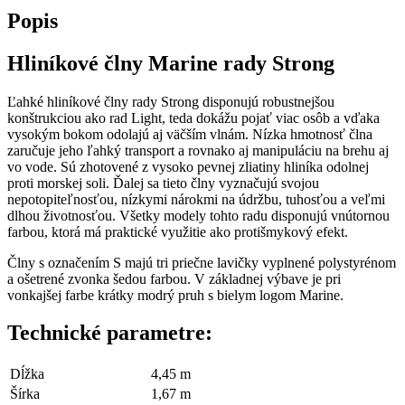
Popis
Hliníkové člny Marine rady Strong
Ľahké hliníkové člny rady Strong disponujú robustnejšou
konštrukciou ako rad Light, teda dokážu pojať viac osôb a vďaka
vysokým bokom odolajú aj väčším vlnám. Nízka hmotnosť člna
zaručuje jeho ľahký transport a rovnako aj manipuláciu na brehu aj
vo vode. Sú zhotovené z vysoko pevnej zliatiny hliníka odolnej
proti morskej soli. Ďalej sa tieto člny vyznačujú svojou
nepotopiteľnosťou, nízkymi nárokmi na údržbu, tuhosťou a veľmi
dlhou životnosťou. Všetky modely tohto radu disponujú vnútornou
farbou, ktorá má praktické využitie ako protišmykový efekt.
Člny s označením S majú tri priečne lavičky vyplnené polystyrénom
a ošetrené zvonka šedou farbou. V základnej výbave je pri
vonkajšej farbe krátky modrý pruh s bielym logom Marine.
Technické parametre:
Dĺžka
4,45 m
Šírka
1,67 m