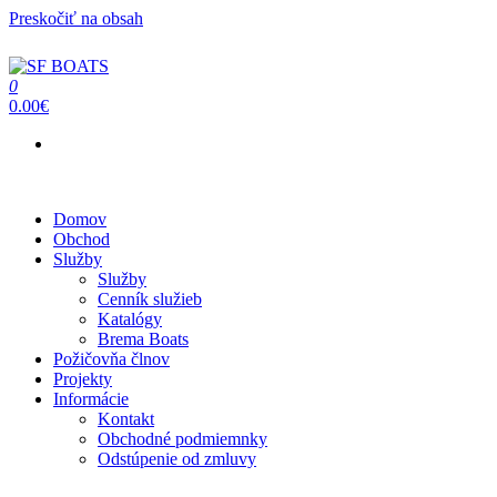
Preskočiť na obsah
0
SF BOATS
Predaj, oprava, servis člnov a lodí
0.00€
Menu
Domov
Obchod
Služby
Služby
Cenník služieb
Katalógy
Brema Boats
Požičovňa člnov
Projekty
Informácie
Kontakt
Obchodné podmiemnky
Odstúpenie od zmluvy