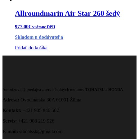
Allroundmarin Air Star 260 šedý
977.00
€
vrátane DPH
Skladom u dodávateľa
Pridať do košíka
Autorizovaný predajca a servis lodných motorov
TOHATSU
a
HONDA
Adresa:
Ovocinárska 30A 01001 Žilina
Kontakt:
+421 905 846 567
Servis:
+421 908 219 926
E-mail:
sfboatssk@gmail.com