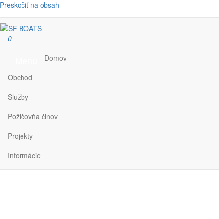
Preskočiť na obsah
SF BOATS
Predaj, oprava, servis člnov a lodí
0
Domov
Menu
Obchod
Služby
Požičovňa člnov
Projekty
Informácie