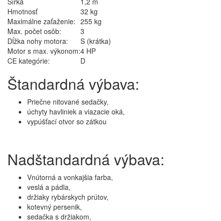
Šírka
1,2 m
Hmotnosť
32 kg
Maximálne zaťaženie:
255 kg
Max. počet osôb:
3
Dĺžka nohy motora:
S (krátka)
Motor s max. výkonom:
4 HP
CE kategórie:
D
Štandardná výbava:
Priečne nitované sedačky,
úchyty havliniek a viazacie oká,
vypúšťací otvor so zátkou
Nadštandardná výbava:
Vnútorná a vonkajšia farba,
veslá a pádla,
držiaky rybárskych prútov,
kotevný persenik,
sedačka s držiakom,