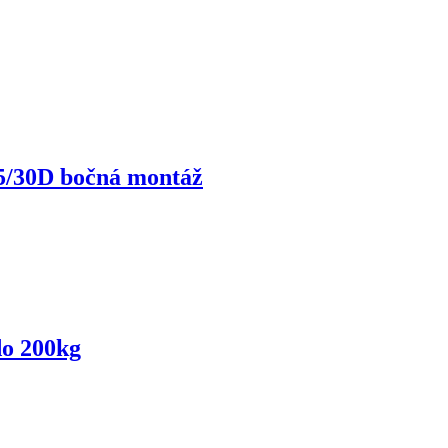
5/30D bočná montáž
do 200kg