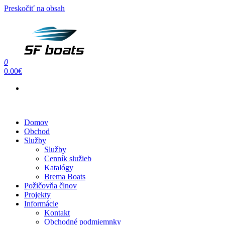
Preskočiť na obsah
0
SF BOATS
Predaj, oprava, servis člnov a lodí
0.00€
Menu
Domov
Obchod
Služby
Služby
Cenník služieb
Katalógy
Brema Boats
Požičovňa člnov
Projekty
Informácie
Kontakt
Obchodné podmiemnky