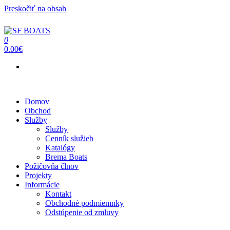
Preskočiť na obsah
0
SF BOATS
Predaj, oprava, servis člnov a lodí
0.00€
Menu
Domov
Obchod
Služby
Služby
Cenník služieb
Katalógy
Brema Boats
Požičovňa člnov
Projekty
Informácie
Kontakt
Obchodné podmiemnky
Odstúpenie od zmluvy