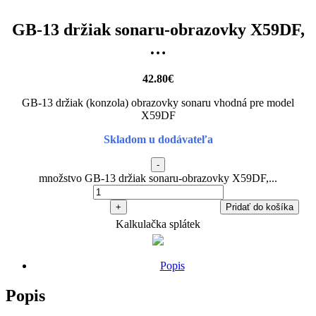
GB-13 držiak sonaru-obrazovky X59DF,
…
42.80
€
GB-13 držiak (konzola) obrazovky sonaru vhodná pre model
X59DF
Skladom u dodávateľa
-
množstvo GB-13 držiak sonaru-obrazovky X59DF,...
+
Pridať do košíka
Kalkulačka splátek
Popis
Popis