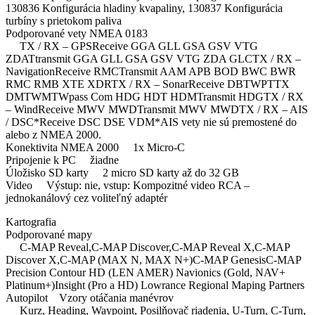
130836 Konfigurácia hladiny kvapaliny, 130837 Konfigurácia
turbíny s prietokom paliva
Podporované vety NMEA 0183
TX / RX – GPSReceive GGA GLL GSA GSV VTG
ZDATtransmit GGA GLL GSA GSV VTG ZDA GLCTX / RX –
NavigationReceive RMCTransmit AAM APB BOD BWC BWR
RMC RMB XTE XDRTX / RX – SonarReceive DBTWPTTX
DMTWMTWpass Com HDG HDT HDMTransmit HDGTX / RX
– WindReceive MWV MWDTransmit MWV MWDTX / RX – AIS
/ DSC*Receive DSC DSE VDM*AIS vety nie sú premostené do
alebo z NMEA 2000.
Konektivita NMEA 2000 1x Micro-C
Pripojenie k PC žiadne
Úložisko SD karty 2 micro SD karty až do 32 GB
Video Výstup: nie, vstup: Kompozitné video RCA –
jednokanálový cez voliteľný adaptér
Kartografia
Podporované mapy
C-MAP Reveal,C-MAP Discover,C-MAP Reveal X,C-MAP
Discover X,C-MAP (MAX N, MAX N+)C-MAP GenesisC-MAP
Precision Contour HD (LEN AMER) Navionics (Gold, NAV+
Platinum+)Insight (Pro a HD) Lowrance Regional Maping Partners
Autopilot Vzory otáčania manévrov
Kurz, Heading, Waypoint, Posilňovač riadenia, U-Turn, C-Turn,