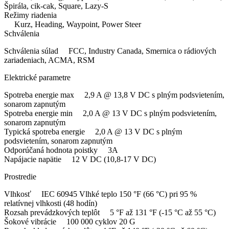
Špirála, cik-cak, Square, Lazy-S
Režimy riadenia
Kurz, Heading, Waypoint, Power Steer
Schválenia
Schválenia súlad FCC, Industry Canada, Smernica o rádiových
zariadeniach, ACMA, RSM
Elektrické parametre
Spotreba energie max 2,9 A @ 13,8 V DC s plným podsvietením,
sonarom zapnutým
Spotreba energie min 2,0 A @ 13 V DC s plným podsvietením,
sonarom zapnutým
Typická spotreba energie 2,0 A @ 13 V DC s plným
podsvietením, sonarom zapnutým
Odporúčaná hodnota poistky 3A
Napájacie napätie 12 V DC (10,8-17 V DC)
Prostredie
Vlhkosť IEC 60945 Vlhké teplo 150 °F (66 °C) pri 95 %
relatívnej vlhkosti (48 hodín)
Rozsah prevádzkových teplôt 5 °F až 131 °F (-15 °C až 55 °C)
Šokové vibrácie 100 000 cyklov 20 G