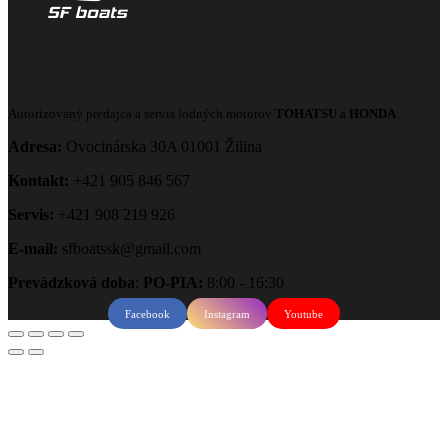
Autorizovaný predajca a servis lodných motorov
TOHATSU
a
HONDA
Adresa:
Ovocinárska 30A 01001 Žilina
Kontakt:
+421 905 846 567
Servis:
+421 908 219 926
E-mail:
sfboatssk@gmail.com
Prevádzková doba
:
PO-PIA:
8:00 - 16:30
Facebook
Instagram
Youtube