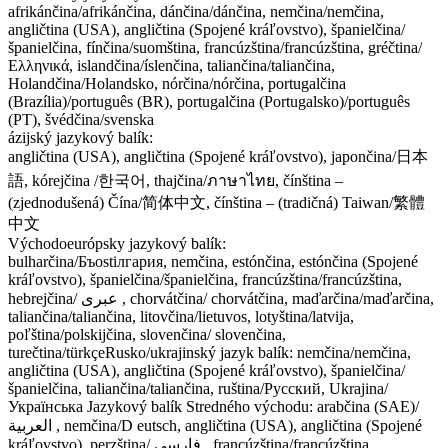
afrikánčina/afrikánčina, dánčina/dánčina, nemčina/nemčina,
angličtina (USA), angličtina (Spojené kráľovstvo), španielčina/
španielčina, fínčina/suomština, francúzština/francúzština, gréčtina/
Ελληνικά, islandčina/íslenčina, taliančina/taliančina,
Holandčina/Holandsko, nórčina/nórčina, portugalčina
(Brazília)/português (BR), portugalčina (Portugalsko)/português
(PT), švédčina/svenska
ázijský jazykový balík:
angličtina (USA), angličtina (Spojené kráľovstvo), japončina/日本
語, kórejčina /한국어, thajčina/ภาษาไทย, čínština –
(zjednodušená) Čína/简体中文, čínština – (tradičná) Taiwan/繁體
中文
Východoeurópsky jazykový balík:
bulharčina/Бъostiлгария, nemčina, estónčina, estónčina (Spojené
kráľovstvo), španielčina/španielčina, francúzština/francúzština,
hebrejčina/ عبری , chorvátčina/ chorvátčina, maďarčina/maďarčina,
taliančina/taliančina, litovčina/lietuvos, lotyština/latvija,
poľština/polskijčina, slovenčina/ slovenčina,
turečtina/türkçeRusko/ukrajinský jazyk balík: nemčina/nemčina,
angličtina (USA), angličtina (Spojené kráľovstvo), španielčina/
španielčina, taliančina/taliančina, ruština/Русский, Ukrajina/
Українська Jazykový balík Stredného východu: arabčina (SAE)/
العربية , nemčina/D eutsch, angličtina (USA), angličtina (Spojené
kráľovstvo), perzština/ فارسی , francúzština/francúzština,