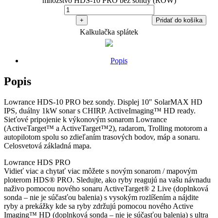
množstvo HDS-10 PRO bez sondy (ROW)
+
Pridať do košíka
Kalkulačka splátek
Popis
Popis
Lowrance HDS-10 PRO bez sondy. Displej 10″ SolarMAX HD
IPS, duálny 1kW sonar s CHIRP. ActiveImaging™ HD ready.
Sieťové pripojenie k výkonovým sonarom Lowrance
(ActiveTarget™ a ActiveTarget™2), radarom, Trolling motorom a
autopilotom spolu so zdieľaním trasových bodov, máp a sonaru.
Celosvetová základná mapa.
Lowrance HDS PRO
Vidieť viac a chytať viac môžete s novým sonarom / mapovým
ploterom HDS® PRO. Sledujte, ako ryby reagujú na vašu návnadu
naživo pomocou nového sonaru ActiveTarget® 2 Live (doplnková
sonda – nie je súčasťou balenia) s vysokým rozlíšením a nájdite
ryby a prekážky kde sa ryby zdržujú pomocou nového Active
Imaging™ HD (doplnková sonda – nie je súčasťou balenia) s ultra