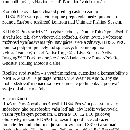
kompatibilný aj s Navionics a ďalšími dodávateľmi máp.
Kompletné ovládanie člna od prednej časti po zadnú
HDS® PRO vám poskytuje úplné prepojenie medzi prednou a
zadnou časťou a rozšírenú kontrolu nad Ultimate Fishing System.
S HDS® Pro v srdci vášho rybárskeho systému je ľahké prispôsobiť
si vašu loď tak, aby vyhovovala spôsobu, akým lovíte, s výberom
možností vyhľadávania rýb, navigácie, siete a zábavy. HDS® PRO
ponúka podporu pre celý rad špičkových technológií na
vyhľadávanie rýb – od ActiveTarget® 2 Live Sonar a Active
Imaging™ HD až po dotykové ovládanie kotiev Power-Pole®,
Ghost® Trolling Motor a ďalšie.
Rozšírte svoj systém – s využitím radaru, autopilota a kompatibility s
NMEA 2000® – a pridajte SiriusXM® Weather/Audio, aby ste
mohli sledovať meniace sa poveternostné podmienky a počúvať
svoje obľúbené melódie.
Viac možností:
Rozšírené možnosti a možnosti HDS® Pro vám poskytujú viac
spôsobov, ako prispôsobiť vašu loď tak, aby lepšie vyhovovala
vašim rybárskym potrebám. Okrem 9, 10, 12 a 16-palcovej
obrazovky možno HDS® Pro rozšíriť aj o ďalšie zobrazenia a
funkcie. Jednoducho pridajte sonarový modul S3100 a snímač
Active Imaging™, aby ste umožnili nový pohľad FishReveal™