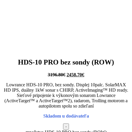
HDS-10 PRO bez sondy (ROW)
3196.80
€
2458.70
€
Lowrance HDS-10 PRO, bez sondy. Displej 10palc. SolarMAX
HD IPS, duálny 1kW sonar s CHIRP, ActiveImaging™ HD ready.
Sieťové pripojenie k výkonovým sonarom Lowrance
(ActiveTarget™ a ActiveTarget™2), radarom, Trolling motorom a
autopilotom spolu so zdieľaní
Skladom u dodávateľa
-