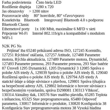
Farba podsvietenia Čisto biela LED
Rozlíšenie displeja 1280 x 720
Jas obrazovky > 1200 nitov
Pozorovacie uhly 80° hore/dole, 80° vľavo/vpravo
Konektivita Bluetooth Integrovaný Bluetooth 4.0 s podporou
Bluetooth Classic
Ethernetové porty 1x 100 Mbit, maximálne 6 MFD v sieti
Pripojenie Wi-Fi Interné 802.11b/g/n a kompatibilné s modulom
WiFi-1
N2K PG Ns
Prijímať iba 65240 prikázanú adresu ISO, 127245 Kormidlo,
127251 Rýchlosť otáčania, 127257 Attitude, 127488 Parametre
motora, Rýchla aktualizácia, 127489 Parametre motora, Dynamické,
127493 Parametre prenosu, 293 Parametre prenosu, 293 Stav batérie
87 Úroveň 1295 Dynamický, 1205 Dynamický 3 12085 Správa o
polohe AIS triedy A, 129039 Správa o polohe AIS triedy B, 129040
Rozšírená správa o polohe AIS triedy B, 129794 AIS triedy A
statické údaje a údaje súvisiace s plavbou, 129801 Správa týkajúca
sa bezpečnosti adresy AIS, 129802 Informácie o hovore súvisiace s
bezpečnostným vysielaním, správa D298081 130313 Vlhkosť,
130314 Aktuálny tlak, 130576 Stav malého plavidla, 65285 Teplota
s inštanciou, 65325 Stav preprogramovania, 65480 Odpoveď
parametra, 130817 Informácie o produkte, 130820 Konfigurácia 38
Konfigurácia Stav preprogramovania motora 38 Vysoká hladina