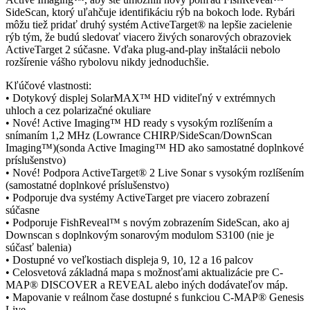
SideScan, ktorý uľahčuje identifikáciu rýb na bokoch lode. Rybári
môžu tiež pridať druhý systém ActiveTarget® na lepšie zacielenie
rýb tým, že budú sledovať viacero živých sonarových obrazoviek
ActiveTarget 2 súčasne. Vďaka plug-and-play inštalácii nebolo
rozšírenie vášho rybolovu nikdy jednoduchšie.
Kľúčové vlastnosti:
• Dotykový displej SolarMAX™ HD viditeľný v extrémnych
uhloch a cez polarizačné okuliare
• Nové! Active Imaging™ HD ready s vysokým rozlíšením a
snímaním 1,2 MHz (Lowrance CHIRP/SideScan/DownScan
Imaging™)(sonda Active Imaging™ HD ako samostatné doplnkové
príslušenstvo)
• Nové! Podpora ActiveTarget® 2 Live Sonar s vysokým rozlíšením
(samostatné doplnkové príslušenstvo)
• Podporuje dva systémy ActiveTarget pre viacero zobrazení
súčasne
• Podporuje FishReveal™ s novým zobrazením SideScan, ako aj
Downscan s doplnkovým sonarovým modulom S3100 (nie je
súčasť balenia)
• Dostupné vo veľkostiach displeja 9, 10, 12 a 16 palcov
• Celosvetová základná mapa s možnosťami aktualizácie pre C-
MAP® DISCOVER a REVEAL alebo iných dodávateľov máp.
• Mapovanie v reálnom čase dostupné s funkciou C-MAP® Genesis
Live.