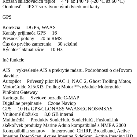
Rozsah skladovacích teplôt 4 °F až 140 °F (-20 °C až 60 °C)
Odolnosť IPX7 so zatvorenými dvierkami karty
GPS
Korekcia DGPS, WAAS
Kanály prijímača GPS 16
Presnosť polohy 20 m RMS
Čas do prvého zamerania 30 sekúnd
Rýchlosť aktualizácie 10 Hz
Iné funkcie
AIS vykreslenie AIS a prekrytie radaru. Podrobnosti o cieľovom
plavidle.
Autopilot Prívesný pilot NAC-1, NAC-2, Ghost Trolling Motor,
MotorGuide Xi5/Xi3 Trolling Motor **vyžaduje Motorguide
PinPoint Gateway
Kartografia Svetové pozadie C-MAP
Digitálne prepínanie Czone Naviop
GPS 10 Hz GPS/GLONASS WAAS/EGNOS/MSAS
Vnútorné úložisko 8,0 GB interná
Multimédiá Produkty SonicHub, SonicHub2, FusionLink
akékoľvek produkty Marine Aduio kompatibilné s NMEA 2000
Kompatibilita sonarov Integrované: CHIRP, Broadband, Active
Imaging DownScan, Active Imaging SideScan, Active Imaging HD