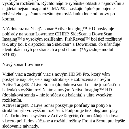
vysokým rozlíšením. Rýchlo nájdite rybárske oblasti s najnovšími a
najdetailnejšími mapami C-MAP® a získajte úplné prepojenie
rybárskeho systému s rozšíreným ovládaním lode od provy po
kormu.
Náš doteraz najčistejší sonar Active Imaging™ HD poskytuje
pohľady na sonar Lowrance CHIRP, SideScan a DownScan
Imaging™ s vysokým rozlíšením. FishReveal™ bol tiež rozšírený
tak, aby bol k dispozícii na SideScan* a DownScan, čo uľahčuje
identifikáciu rýb po stranách a pod člnom. (*Vyžaduje modul
S3100)
Nový sonar Lowrance
Vidieť viac a zachytiť viac s novým HDS® Pro, ktorý vám
poskytne najčistejšie a najpodrobnejšie zobrazenia s novým
ActiveTarget® 2 Live Sonar (doplnková sonda – nie je súčasťou
balenia) s vyšším rozlíšením a novým Active Imaging™ HD
(doplnková sonda – nie je súčasťou balenia) s ultra vysokým
rozlíšením.
ActiveTarget® 2 Live Sonar poskytuje pohľady na pohyb a
štruktúru rýb vo vyššom rozlíšení. Podporuje tiež plug-and-play
inštaláciu dvoch systémov ActiveTarget®, čo umožňuje sledovať
viacero pohľadov súčasne a rozšíriť režimy Front a Scout pre lepšie
sledovanie návnady.