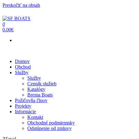
Preskočiť na obsah
0
SF BOATS
Predaj, oprava, servis člnov a lodí
0.00€
Menu
Domov
Obchod
Služby
Služby
Cenník služieb
Katalógy
Brema Boats
Požičovňa člnov
Projekty
Informácie
Kontakt
Obchodné podmiemnky
Odstúpenie od zmluvy
Zľava!