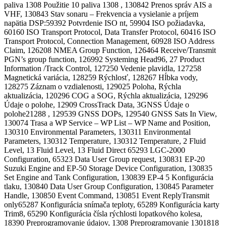
paliva 1308 Použitie 10 paliva 1308 , 130842 Prenos správ AIS a
VHF, 130843 Stav sonaru – Frekvencia a vysielanie a príjem
napätia DSP:59392 Potvrdenie ISO nt, 59904 ISO požiadavka,
60160 ISO Transport Protocol, Data Transfer Protocol, 60416 ISO
Transport Protocol, Connection Management, 60928 ISO Address
Claim, 126208 NMEA Group Function, 126464 Receive/Transmit
PGN’s group function, 126992 Systeming Head96, 27 Product
Information /Track Control, 127250 Vedenie plavidla, 127258
Magnetická variácia, 128259 Rýchlosť, 128267 Hĺbka vody,
128275 Záznam o vzdialenosti, 129025 Poloha, Rýchla
aktualizácia, 120296 COG a SOG, Rýchla aktualizácia, 129296
Údaje o polohe, 12909 CrossTrack Data, 3GNSS Údaje o
polohe21288 , 129539 GNSS DOPs, 129540 GNSS Sats In View,
130074 Trasa a WP Service – WP List – WP Name and Position,
130310 Environmental Parameters, 130311 Environmental
Parameters, 130312 Temperature, 130312 Temperature, 2 Fluid
Level, 13 Fluid Level, 13 Fluid Direct 65293 LGC-2000
Configuration, 65323 Data User Group request, 130831 EP-20
Suzuki Engine and EP-50 Storage Device Configuration, 130835
Set Engine and Tank Configuration, 130839 EP-4 5 Konfigurácia
tlaku, 130840 Data User Group Configuration, 130845 Parameter
Handle, 130850 Event Command, 130851 Event ReplyTransmit
only65287 Konfigurácia snímača teploty, 65289 Konfigurácia karty
Trim8, 65290 Konfigurácia čísla rýchlosti lopatkového kolesa,
18390 Preprogramovanie údajov, 1308 Preprogramovanie 1301818