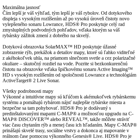
Maximálna jasnosť
Čím lepší je váš výhľad, tým lepší je váš rybolov. Od dotykového
displeja s vysokým rozlíšením až po vysokú úroveň čistoty novo
vylepšeného sonaru Lowrance, HDS® Pro poskytuje celý rad
zmysluplných podvodných pohľadov, vďaka ktorým sa váš
rybársky zážitok zmení z dobrého na skvelý.
Dotyková obrazovka SolarMAX™ HD poskytuje úžasné
zobrazenie rýb, prekážok a detailov mapy, ktoré sú ľahko viditeľné
z akéhokoľvek uhla, na priamom slnečnom svetle a cez polarizačné
okuliare – skutočný rozdiel na vode. Pozrite si bezkonkurenčnú
čistotu na obrazovke vďaka špičkovému sonaru Active Imaging™
HD s vysokým rozlíšením od spoločnosti Lowrance a technológiám
ActiveTarget® 2 Live Sonar.
Všetky podrobnosti mapy
Výkonné a intuitívne mapy sú kľúčom k akémukoľvek rybárskemu
systému a pomáhajú rybárom nájsť najlepšie rybárske miesta a
bezpečne sa tam pohybovať. HDS® Pro je dodávaný s
predinštalovanými mapami C-MAP® a možnosťou upgradu na C-
MAP® DISCOVER™ alebo REVEAL™, takže môžete stráviť
viac času chytaním rýb a menej času ich hľadaním. Mapy C-MAP®
prinášajú skvelé trasy, sociálne vrstvy a dokonca aj mapovanie v
reálnom čase pomocou výkonného Genesis® Live. HDS® Pro je