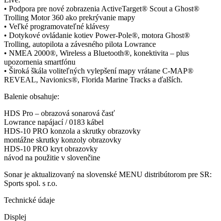
• Podpora pre nové zobrazenia ActiveTarget® Scout a Ghost®
Trolling Motor 360 ako prekrývanie mapy
• Veľké programovateľné klávesy
• Dotykové ovládanie kotiev Power-Pole®, motora Ghost®
Trolling, autopilota a závesného pilota Lowrance
• NMEA 2000®, Wireless a Bluetooth®, konektivita – plus
upozornenia smartfónu
• Široká škála voliteľných vylepšení mapy vrátane C-MAP®
REVEAL, Navionics®, Florida Marine Tracks a ďalších.
Balenie obsahuje:
HDS Pro – obrazová sonarová časť
Lowrance napájací / 0183 kábel
HDS-10 PRO konzola a skrutky obrazovky
montážne skrutky konzoly obrazovky
HDS-10 PRO kryt obrazovky
návod na použitie v slovenčine
Sonar je aktualizovaný na slovenské MENU distribútorom pre SR:
Sports spol. s r.o.
Technické údaje
Displej