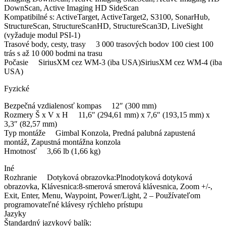
DownScan, Active Imaging HD SideScan
Kompatibilné s: ActiveTarget, ActiveTarget2, S3100, SonarHub,
StructureScan, StructureScanHD, StructureScan3D, LiveSight
(vyžaduje modul PSI-1)
Trasové body, cesty, trasy 3 000 trasových bodov 100 ciest 100
trás s až 10 000 bodmi na trasu
Počasie SiriusXM cez WM-3 (iba USA)SiriusXM cez WM-4 (iba
USA)
Fyzické
Bezpečná vzdialenosť kompas 12″ (300 mm)
Rozmery Š x V x H 11,6″ (294,61 mm) x 7,6″ (193,15 mm) x
3,3″ (82,57 mm)
Typ montáže Gimbal Konzola, Predná palubná zapustená
montáž, Zapustná montážna konzola
Hmotnosť 3,66 lb (1,66 kg)
Iné
Rozhranie Dotyková obrazovka:Plnodotyková dotyková
obrazovka, Klávesnica:8-smerová smerová klávesnica, Zoom +/-,
Exit, Enter, Menu, Waypoint, Power/Light, 2 – Používateľom
programovateľné klávesy rýchleho prístupu
Jazyky
Štandardný jazykový balík: