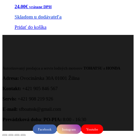
24.00
€
vrátane DPH
Skladom u dodávateľa
Pridať do košíka
Autorizovaný predajca a servis lodných motorov
TOHATSU
a
HONDA
Adresa:
Ovocinárska 30A 01001 Žilina
Kontakt:
+421 905 846 567
Servis:
+421 908 219 926
E-mail:
sfboatssk@gmail.com
Prevádzková doba
:
PO-PIA:
8:00 - 16:30
Facebook
Instagram
Youtube