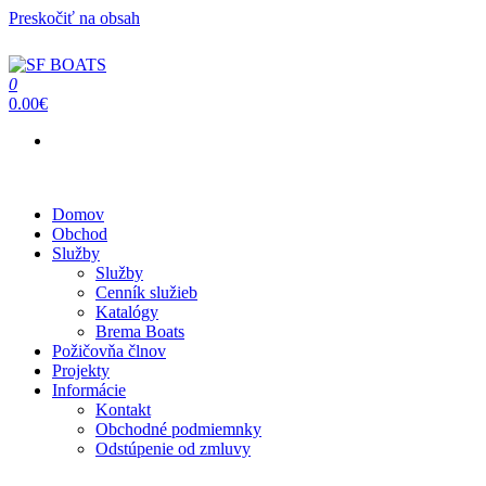
Preskočiť na obsah
0
SF BOATS
Predaj, oprava, servis člnov a lodí
0.00€
Menu
Domov
Obchod
Služby
Služby
Cenník služieb
Katalógy
Brema Boats
Požičovňa člnov
Projekty
Informácie
Kontakt
Obchodné podmiemnky
Odstúpenie od zmluvy