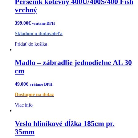
Persenik kotevný 400U/400S/400 Fish
vrchný
399.00
€
vrátane DPH
Skladom u dodávateľa
Pridať do košíka
Madlo – zábradlie jednodielne AL 30
cm
49.00
€
vrátane DPH
Dostupné na dotaz
Viac info
Veslo hliníkové dĺžka 185cm pr.
35mm