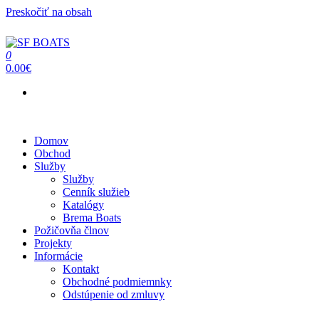
Preskočiť na obsah
0
SF BOATS
Predaj, oprava, servis člnov a lodí
0.00€
Menu
Domov
Obchod
Služby
Služby
Cenník služieb
Katalógy
Brema Boats
Požičovňa člnov
Projekty
Informácie
Kontakt
Obchodné podmiemnky
Odstúpenie od zmluvy