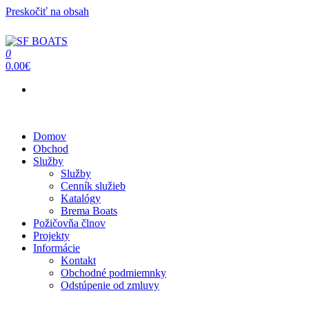
Preskočiť na obsah
0
SF BOATS
Predaj, oprava, servis člnov a lodí
0.00€
Menu
Domov
Obchod
Služby
Služby
Cenník služieb
Katalógy
Brema Boats
Požičovňa člnov
Projekty
Informácie
Kontakt
Obchodné podmiemnky
Odstúpenie od zmluvy