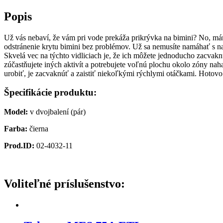
Popis
Už vás nebaví, že vám pri vode prekáža prikrývka na bimini? No, m
odstránenie krytu bimini bez problémov. Už sa nemusíte namáhať s 
Skvelá vec na týchto vidliciach je, že ich môžete jednoducho zacvak
zúčastňujete iných aktivít a potrebujete voľnú plochu okolo zóny naha
urobiť, je zacvaknúť a zaistiť niekoľkými rýchlymi otáčkami. Hot
Špecifikácie produktu:
Model:
v dvojbalení (pár)
Farba:
čierna
Prod.ID:
02-4032-11