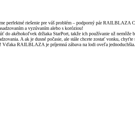
áme perfektné riešenie pre váš problém – podporný pár RAILBLAZA Cle
nasadzovaním a vyzúvaním alebo s koróziou!
núť do akéhokoľvek držiaka StarPort, takže ich používanie už nemôže b
dzovania. A ak je dusné počasie, ale stále chcete zostať vonku, chyťte 
ovo! Vďaka RAILBLAZA je príjemná zábava na lodi oveľa jednoduchšia