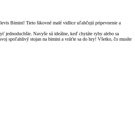
vis Bimini! Tieto šikovné malé vidlice uľahčujú pripevnenie a
yť jednoduchšie. Navyše sú ideálne, keď chytáte ryby alebo sa
svoj spoľahlivý stojan na bimini a vráťte sa do hry! Všetko, čo musíte
.