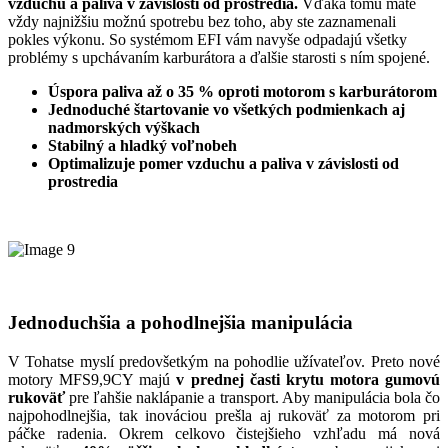
vzduchu a paliva v závislosti od prostredia.
Vďaka tomu máte
vždy najnižšiu možnú spotrebu bez toho, aby ste zaznamenali
pokles výkonu. So systémom EFI vám navyše odpadajú všetky
problémy s upchávaním karburátora a ďalšie starosti s ním spojené.
Úspora paliva až o 35 % oproti motorom s karburátorom
Jednoduché štartovanie vo všetkých podmienkach aj
nadmorských výškach
Stabilný a hladký voľnobeh
Optimalizuje pomer vzduchu a paliva v závislosti od
prostredia
Jednoduchšia a pohodlnejšia manipulácia
V Tohatse myslí predovšetkým na pohodlie užívateľov. Preto nové
motory MFS9,9CY majú
v prednej časti krytu motora gumovú
rukoväť
pre ľahšie naklápanie a transport. Aby manipulácia bola čo
najpohodlnejšia, tak inováciou prešla aj rukoväť za motorom pri
páčke radenia. Okrem celkovo čistejšieho vzhľadu má nová