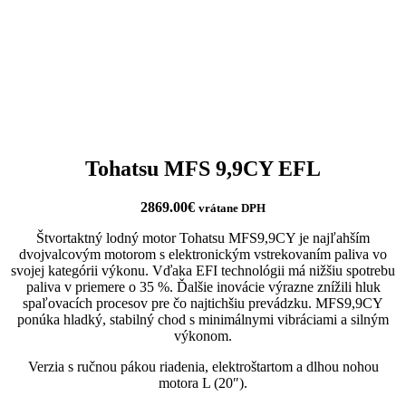
Tohatsu MFS 9,9CY EFL
2869.00
€
vrátane DPH
Štvortaktný lodný motor Tohatsu MFS9,9CY je najľahším
dvojvalcovým motorom s elektronickým vstrekovaním paliva vo
svojej kategórii výkonu. Vďaka EFI technológii má nižšiu spotrebu
paliva v priemere o 35 %. Ďalšie inovácie výrazne znížili hluk
spaľovacích procesov pre čo najtichšiu prevádzku. MFS9,9CY
ponúka hladký, stabilný chod s minimálnymi vibráciami a silným
výkonom.
Verzia s ručnou pákou riadenia, elektroštartom a dlhou nohou
motora L (20″).