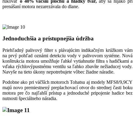
rukoväť
o 40% väčšiu plochu a hladký tvar,
aby sa nijako pri
prenášaní motora nezarezávala do dlane.
Jednoduchšia a prístupnejšia údržba
Priehľadný palivový filter s plávajúcim indikačným krúžkom vám
na prvý pohľad oznámi detekciu vody v palivovom systéme. Nová
konštrukcia motora umožňuje ľahké vytiahnutie filtra s hadičkami a
vďaka rýchlovýpustnému ventilu sa ľahko zbavíte nežiaducej vody.
Navyše na tieto úkony nepotrebujete vôbec žiadne náradie.
Podobne ako pri väčších motoroch Tohatsu aj modely MFS8/9,9CY
majú novo premiestnený preplachovací otvor do strednej časti boku
motora pre čo najľahší prístup a jednoduché pripojenie hadice bez
nutnosti špeciálneho náradia.