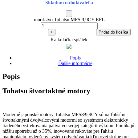
Skladom u dodávateľa
-
množstvo Tohatsu MFS 9,9CY EFL
+
Pridať do košíka
Kalkulačka splátek
Popis
Ďalšie informácie
Popis
Tohatsu štvortaktné motory
Moderné japonské motory Tohatsu MFS8/9,9CY sú najľahšími
štvortaktnými dvojvalcovými motormi so systémom elektronicky
riadeného vstrekovania paliva vo svojej kategórii výkonu. Ponúkajú
nižšiu spotrebu až o 35%, inovované rukoväte pre ľahšiu
manipuláciu, vylepšený systém odvetrávania kľukovej skrine pre