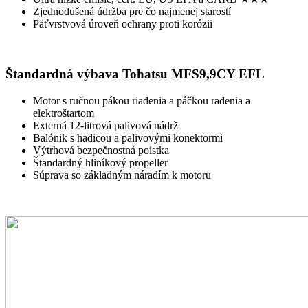
Zjednodušená údržba pre čo najmenej starostí
Päťvrstvová úroveň ochrany proti korózii
Štandardná výbava Tohatsu MFS9,9CY EFL
Motor s ručnou pákou riadenia a páčkou radenia a
elektroštartom
Externá 12-litrová palivová nádrž
Balónik s hadicou a palivovými konektormi
Výtrhová bezpečnostná poistka
Štandardný hliníkový propeller
Súprava so základným náradím k motoru