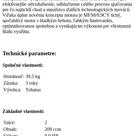
efektívnejšie odvzdušnenie, odhlučnenie celého procesu spaľovania
pre čo najtichší chod a množstvo ďalších technologických inovácií.
Vďaka úplne novému konceptu motora je MFS8/9,9CY tichý,
spoľahlivý motor s hladkým behom, ľahkým štartovaním,
optimalizovanou spotrebou a vynikajúcim výkonom pre všestrannú
škálu využitia.
Technické parametre:
Spoločné vlastnosti:
Hmotnosť:
39,5 kg
Záruka:
3 roky
Výrobca:
Tohatsu
Základné vlastnosti:
Valce:
2
Obsah:
209 ccm
Výkon:
9,9 HP