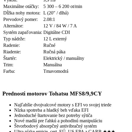
Maximálne otáčky:
5 300 – 6 200 ot/min
Dĺžka nohy motora:
L (20″ / dlhá)
Prevodový pomer:
2.08:1
Alternátor:
12 V / 84 W / 7 A
Systém zapaľovania:
Digitálne CDI
Typ nádrže:
12 L externý
Radenie:
Ručné
Riadenie:
Ručná páka
Štartér:
Elektrický / manuálny
Trim:
Manuálna
Farba:
Tmavomodrá
Prednosti motorov Tohatsu MFS8/9,9CY
Najľahšie dvojvalcové motory s EFI vo svojej triede
Nízka spotreba a hladký beh vďaka EFI
Jednoduché štartovanie bez potreby sýtiča
Nové madlá pre ľahkú a pohodlnú manipuláciu
Štvorbodový absorpčný antivibračný systém
Ultra nízke emisie, cert. EÚ, US EPA a CARB ★★★