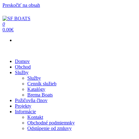
Preskočiť na obsah
0
SF BOATS
Predaj, oprava, servis člnov a lodí
0.00€
Menu
Domov
Obchod
Služby
Služby
Cenník služieb
Katalógy
Brema Boats
Požičovňa člnov
Projekty
Informácie
Kontakt
Obchodné podmiemnky
Odstúpenie od zmluvy