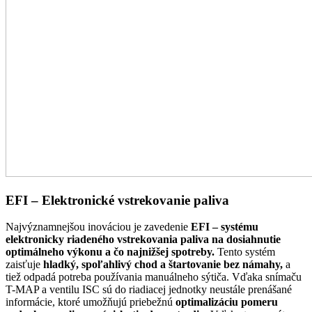
EFI – Elektronické vstrekovanie paliva
Najvýznamnejšou inováciou je zavedenie
EFI –
systému
elektronicky riadeného vstrekovania paliva na dosiahnutie
optimálneho výkonu a čo najnižšej spotreby.
Tento systém
zaisťuje
hladký, spoľahlivý chod a štartovanie bez námahy,
a
tiež odpadá potreba používania manuálneho sýtiča. Vďaka snímaču
T-MAP a ventilu ISC sú do riadiacej jednotky neustále prenášané
informácie, ktoré umožňujú priebežnú
optimalizáciu pomeru