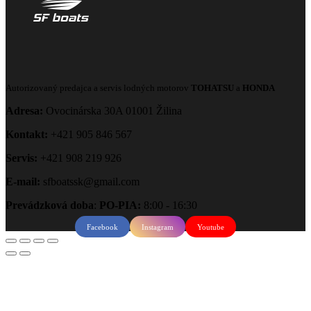
Autorizovaný predajca a servis lodných motorov
TOHATSU
a
HONDA
Adresa:
Ovocinárska 30A 01001 Žilina
Kontakt:
+421 905 846 567
Servis:
+421 908 219 926
E-mail:
sfboatssk@gmail.com
Prevádzková doba
:
PO-PIA:
8:00 - 16:30
Facebook
Instagram
Youtube