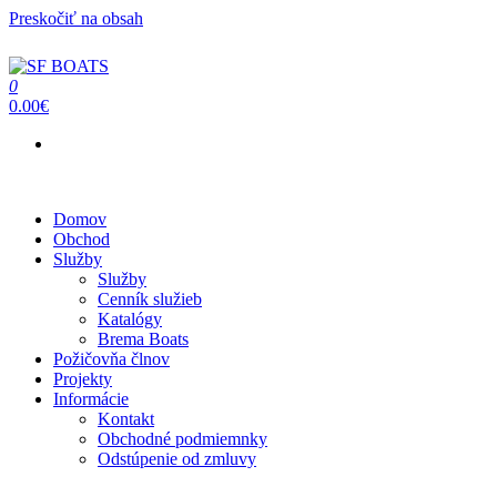
Preskočiť na obsah
0
SF BOATS
Predaj, oprava, servis člnov a lodí
0.00€
Menu
Domov
Obchod
Služby
Služby
Cenník služieb
Katalógy
Brema Boats
Požičovňa člnov
Projekty
Informácie
Kontakt
Obchodné podmiemnky
Odstúpenie od zmluvy