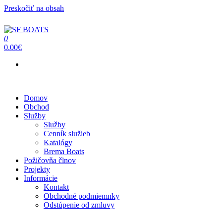
Preskočiť na obsah
0
SF BOATS
Predaj, oprava, servis člnov a lodí
0.00€
Menu
Domov
Obchod
Služby
Služby
Cenník služieb
Katalógy
Brema Boats
Požičovňa člnov
Projekty
Informácie
Kontakt
Obchodné podmiemnky
Odstúpenie od zmluvy