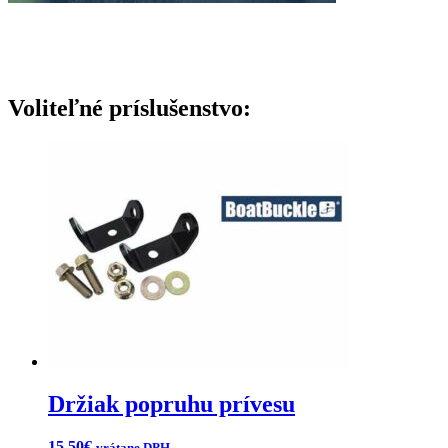
Držiak popruhu prívesu
15.50
€
vrátane DPH