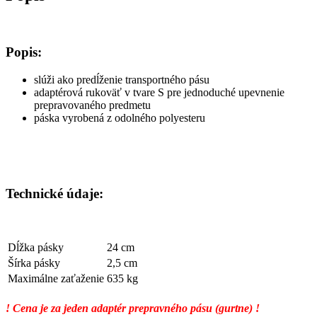
Popis:
slúži ako predĺženie transportného pásu
adaptérová rukoväť v tvare S pre jednoduché upevnenie
prepravovaného predmetu
páska vyrobená z odolného polyesteru
Technické údaje:
Dĺžka pásky
24 cm
Šírka pásky
2,5 cm
Maximálne zaťaženie
635 kg
! Cena je za jeden adaptér prepravného pásu (gurtne) !