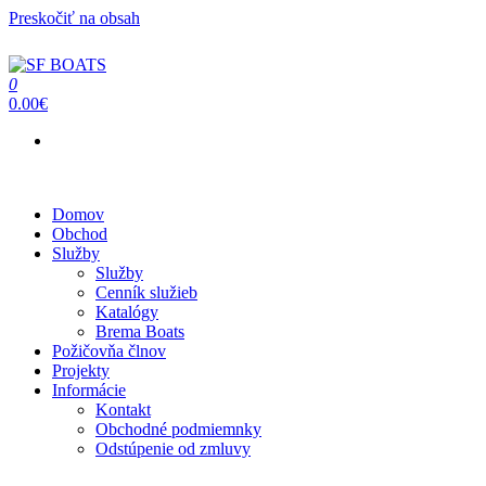
Preskočiť na obsah
0
SF BOATS
Predaj, oprava, servis člnov a lodí
0.00€
Menu
Domov
Obchod
Služby
Služby
Cenník služieb
Katalógy
Brema Boats
Požičovňa člnov
Projekty
Informácie
Kontakt
Obchodné podmiemnky
Odstúpenie od zmluvy