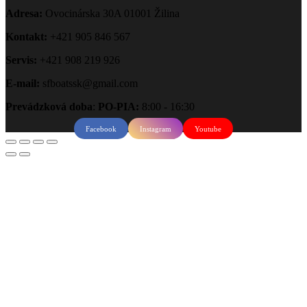
Adresa:
Ovocinárska 30A 01001 Žilina
Kontakt:
+421 905 846 567
Servis:
+421 908 219 926
E-mail:
sfboatssk@gmail.com
Prevádzková doba
:
PO-PIA:
8:00 - 16:30
Facebook
Instagram
Youtube