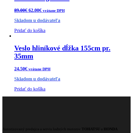
89.00
€
62.00
€
vrátane DPH
Skladom u dodávateľa
Pridať do košíka
Veslo hliníkové dĺžka 155cm pr.
35mm
24.50
€
vrátane DPH
Skladom u dodávateľa
Pridať do košíka
Autorizovaný predajca a servis lodných motorov
TOHATSU
a
HONDA