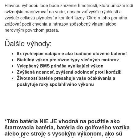
Hlavnou výhodou lode bude zníženie hmotnosti, ktorá umožní lodi
svižnejšie manévrovať na vode, dosahovať vyššie rýchlosti a
zvyšuje celkovú plynulosť a komfort jazdy. Okrem toho pomáha
znižovať pocit chvenia a nárazov spôsobený vlnami alebo
nerovným povrchom jazera.
Ďalšie výhody:
5x rýchlejšie nabíjanie ako tradičné olovené batérie!
Stabilný výkon pre rôzne typy vlečných motorov
Vylepšený BMS prináša vynikajúci výkon
Zvýšená nosnosť, zvýšená odolnosť proti korózii!
Životnosť batérie presahuje vaše očakávania a
poskytuje roky spoľahlivého výkonu
*Táto batéria NIE JE vhodná na použitie ako
štartovacia batéria, batéria do golfového vozíka
alebo pre stroje s vysokým výkonom, ako sú