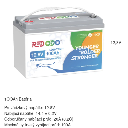
12,8V
1OOAh Batéria
Prevádzkový napätie: 12.8V
Nabíjaci napätie: 14.4 ± 0.2V
Odporúčaný nabíjací prúd: 20A (0.2C)
Maximálny trvalý vybíjací prúd: 100A