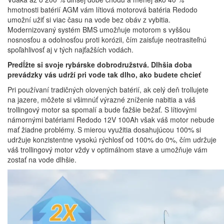
hmotnosti batérií AGM vám lítiová motorová batéria Redodo
umožní užiť si viac času na vode bez obáv z vybitia.
Modernizovaný systém BMS umožňuje motorom s vyššou
nosnosťou a odolnosťou proti korózii, čím zaisťuje neotrasiteľnú
spoľahlivosť aj v tých najťažších vodách.
Predĺžte si svoje rybárske dobrodružstvá. Dlhšia doba
prevádzky vás udrží pri vode tak dlho, ako budete chcieť
Pri používaní tradičných olovených batérií, ak celý deň trollujete
na jazere, môžete si všimnúť výrazné zníženie nabitia a váš
trollingový motor sa spomalí a bude ťažšie bežať. S lítiovými
námornými batériami Redodo 12V 100Ah však váš motor nebude
mať žiadne problémy. S mierou využitia dosahujúcou 100% si
udržuje konzistentne vysokú rýchlosť od 100% do 0%, čím udržuje
váš trollingový motor vždy v optimálnom stave a umožňuje vám
zostať na vode dlhšie.