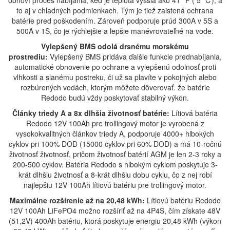
to aj v chladných podmienkach. Tým je tiež zaistená ochrana
batérie pred poškodením. Zároveň podporuje prúd 300A v 5S a
500A v 1S, čo je rýchlejšie a lepšie manévrovateľné na vode.
Vylepšený BMS odolá drsnému morskému
prostrediu:
Vylepšený BMS pridáva ďalšie funkcie prednabíjania,
automatické obnovenie po ochrane a vylepšenú odolnosť proti
vlhkosti a slanému postreku, či už sa plavíte v pokojných alebo
rozbúrených vodách, ktorým môžete dôverovať. že batérie
Redodo budú vždy poskytovať stabilný výkon.
Články triedy A a 8x dlhšia životnosť batérie:
Lítiová batéria
Redodo 12V 100Ah pre trollingový motor je vyrobená z
vysokokvalitných článkov triedy A, podporuje 4000+ hlbokých
cyklov pri 100% DOD (15000 cyklov pri 60% DOD) a má 10-ročnú
životnosť životnosť, pričom životnosť batérií AGM je len 2-3 roky a
200-500 cyklov. Batéria Redodo s hlbokým cyklom poskytuje 3-
krát dlhšiu životnosť a 8-krát dlhšiu dobu cyklu, čo z nej robí
najlepšiu 12V 100Ah lítiovú batériu pre trollingový motor.
Maximálne rozšírenie až na 20,48 kWh:
Lítiovú batériu Redodo
12V 100Ah LiFePO4 možno rozšíriť až na 4P4S, čím získate 48V
(51,2V) 400Ah batériu, ktorá poskytuje energiu 20,48 kWh (výkon