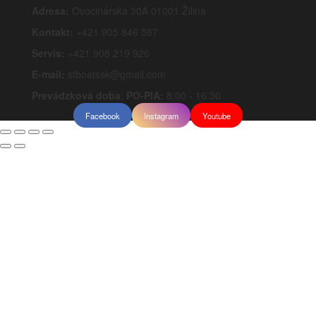
Adresa:
Ovocinárska 30A 01001 Žilina
Kontakt:
+421 905 846 567
Servis:
+421 908 219 926
E-mail:
sfboatssk@gmail.com
Prevádzková doba
:
PO-PIA:
8:00 - 16:30
Facebook
Instagram
Youtube