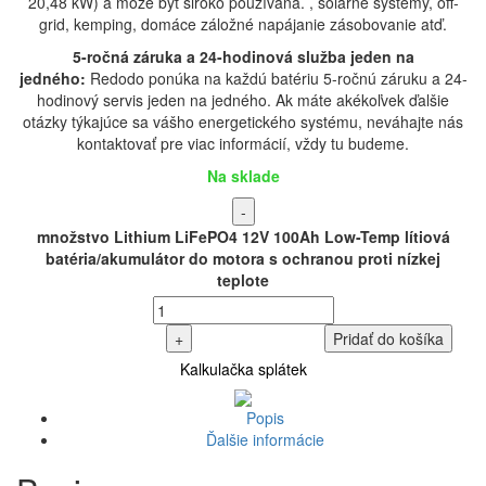
20,48 kW) a môže byť široko používaná. , solárne systémy, off-
grid, kemping, domáce záložné napájanie zásobovanie atď.
5-ročná záruka a 24-hodinová služba jeden na
jedného:
Redodo ponúka na každú batériu 5-ročnú záruku a 24-
hodinový servis jeden na jedného. Ak máte akékoľvek ďalšie
otázky týkajúce sa vášho energetického systému, neváhajte nás
kontaktovať pre viac informácií, vždy tu budeme.
Na sklade
-
množstvo Lithium LiFePO4 12V 100Ah Low-Temp lítiová
batéria/akumulátor do motora s ochranou proti nízkej
teplote
+
Pridať do košíka
Kalkulačka splátek
Popis
Ďalšie informácie