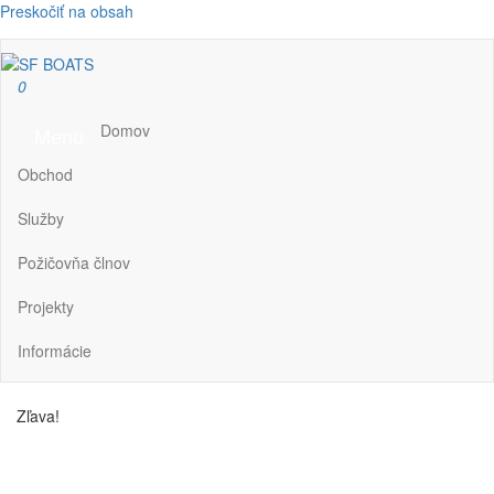
Preskočiť na obsah
SF BOATS
Predaj, oprava, servis člnov a lodí
0
Domov
Menu
Obchod
Služby
Požičovňa člnov
Projekty
Informácie
Zľava!