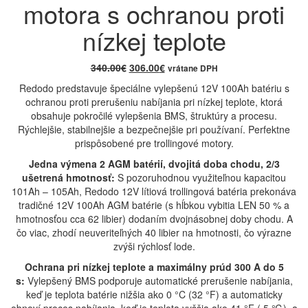
motora s ochranou proti
nízkej teplote
340.00
€
306.00
€
vrátane DPH
Redodo predstavuje špeciálne vylepšenú 12V 100Ah batériu s
ochranou proti prerušeniu nabíjania pri nízkej teplote, ktorá
obsahuje pokročilé vylepšenia BMS, štruktúry a procesu.
Rýchlejšie, stabilnejšie a bezpečnejšie pri používaní. Perfektne
prispôsobené pre trollingové motory.
Jedna výmena 2 AGM batérií, dvojitá doba chodu, 2/3
ušetrená hmotnosť:
S pozoruhodnou využiteľnou kapacitou
101Ah – 105Ah, Redodo 12V lítiová trollingová batéria prekonáva
tradičné 12V 100Ah AGM batérie (s hĺbkou vybitia LEN 50 % a
hmotnosťou cca 62 libier) dodaním dvojnásobnej doby chodu. A
čo viac, zhodí neuveriteľných 40 libier na hmotnosti, čo výrazne
zvýši rýchlosť lode.
Ochrana pri nízkej teplote a maximálny prúd 300 A do 5
s:
Vylepšený BMS podporuje automatické prerušenie nabíjania,
keď je teplota batérie nižšia ako 0 °C (32 °F) a automaticky
obnoví proces nabíjania, keď je teplota vyššia ako 41 °F ( 5 ℃), a