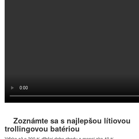
Zoznámte sa s najlepšou lítiovou
trollingovou batériou
Vďaka až o 200 % dlhšej dobe chodu a menej ako 40 %