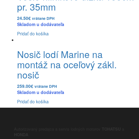
pr. 35mm
24.50
€
vrátane DPH
Skladom u dodávateľa
Pridať do košíka
Nosič lodí Marine na
montáž na oceľový zákl.
nosič
259.00
€
vrátane DPH
Skladom u dodávateľa
Pridať do košíka
Autorizovaný predajca a servis lodných motorov
TOHATSU
a
HONDA