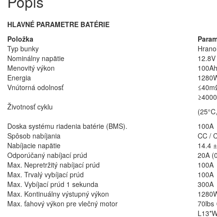
Popis
HLAVNÉ PARAMETRE BATÉRIE
Položka
Param
Typ bunky
Hrano
Nominálny napätie
12.8V
Menovitý výkon
100A
Energia
1280
Vnútorná odolnosť
≤40m
≥4000
Životnosť cyklu
(25°C
Doska systému riadenia batérie (BMS).
100A
Spôsob nabíjania
CC / 
Nabíjacie napätie
14.4 ±
Odporúčaný nabíjací prúd
20A (
Max. Nepretržitý nabíjací prúd
100A
Max. Trvalý vybíjací prúd
100A
Max. Vybíjací prúd 1 sekunda
300A
Max. Kontinuálny výstupný výkon
1280
Max. ťahový výkon pre vlečný motor
70lbs
L13*W