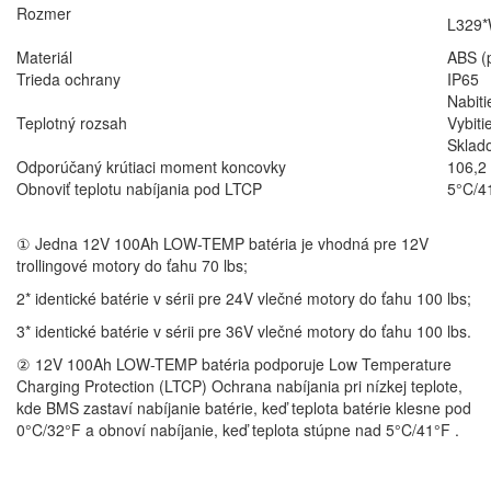
Rozmer
L329
Materiál
ABS (p
Trieda ochrany
IP65
Nabiti
Teplotný rozsah
Vybiti
Sklado
Odporúčaný krútiaci moment koncovky
106,2 
Obnoviť teplotu nabíjania pod LTCP
5°C/41
① Jedna 12V 100Ah LOW-TEMP batéria je vhodná pre 12V
trollingové motory do ťahu 70 lbs;
2* identické batérie v sérii pre 24V vlečné motory do ťahu 100 lbs;
3* identické batérie v sérii pre 36V vlečné motory do ťahu 100 lbs.
② 12V 100Ah LOW-TEMP batéria podporuje Low Temperature
Charging Protection (LTCP) Ochrana nabíjania pri nízkej teplote,
kde BMS zastaví nabíjanie batérie, keď teplota batérie klesne pod
0°C/32°F a obnoví nabíjanie, keď teplota stúpne nad 5°C/41°F .